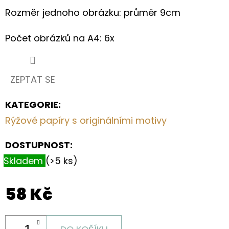
S
Rozměr jednoho obrázku: průměr 9cm
MOTIVEM
PEČIVA
II.
Počet obrázků na A4: 6x
199
Kč
ZEPTAT SE
KATEGORIE
:
Rýžové papíry s originálními motivy
DOSTUPNOST:
Skladem
(>5 ks)
58 Kč