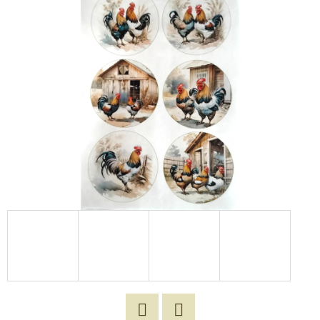
E
T
E
N
A
J
Í
T
?
HLEDAT