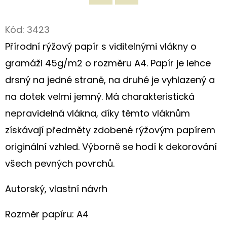
Twitter
Facebook
D
Kód:
3423
O
Přírodní rýžový papír s viditelnými vlákny o
P
O
gramáži 45g/m2 o rozměru A4. Papír je lehce
R
drsný na jedné straně, na druhé je vyhlazený a
U
na dotek velmi jemný. Má charakteristická
Č
nepravidelná vlákna, díky těmto vláknům
U
J
získávají předměty zdobené rýžovým papírem
E
originální vzhled. Výborně se hodí k dekorování
M
všech pevných povrchů.
E
Autorský, vlastní návrh
ORIGINÁLNÍ
NÁKUPNÍ
Rozměr papíru: A4
TAŠKA