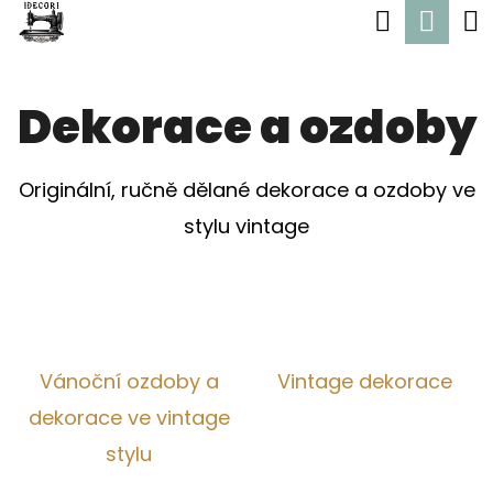
K
Hledat
Nák
Přejít
O
Zpět
Zpět
na
koší
Š
obsah
Dekorace a ozdoby
Í
C
K
O
Originální, ručně dělané dekorace a ozdoby ve
P
stylu vintage
O
T
Ř
E
Vánoční ozdoby a
Vintage dekorace
B
dekorace ve vintage
U
stylu
J