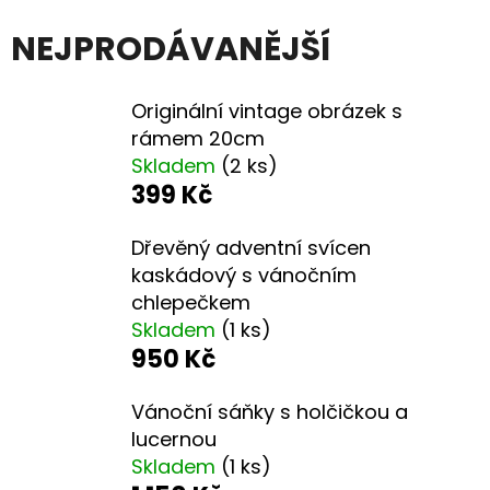
E
T
NEJPRODÁVANĚJŠÍ
E
N
Originální vintage obrázek s
rámem 20cm
A
Skladem
(2 ks)
J
399 Kč
Í
Dřevěný adventní svícen
T
kaskádový s vánočním
?
chlepečkem
Skladem
(1 ks)
950 Kč
Vánoční sáňky s holčičkou a
HLEDAT
lucernou
Skladem
(1 ks)