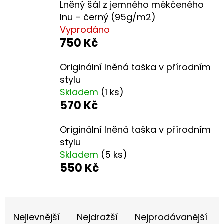
Lněný šál z jemného měkčeného
lnu – černý (95g/m2)
D
Vyprodáno
O
750 Kč
P
O
Originální lněná taška v přírodním
R
stylu
U
Skladem
(1 ks)
Č
570 Kč
U
J
Originální lněná taška v přírodním
E
stylu
M
Skladem
(5 ks)
E
550 Kč
Ř
UTĚRKA
100%
A
Nejlevnější
Nejdražší
Nejprodávanější
PŘÍRODNÍ