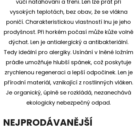
E
vůči natahování a tření. Len lze prát při
T
vysokých teplotách, bez obav, že se vlákna
E
poničí. Charakteristickou vlastností lnu je jeho
N
prodyšnost. Při horkém počasí může kůže volně
A
dýchat. Len je antialergický a antibakteriální.
J
Tedy ideální pro alergiky. Usínání v lněné ložním
Í
prádle umožňuje hlubší spánek, což poskytuje
T
zrychlenou regeneraci a lepší odpočinek. Len je
?
přírodní materiál, vznikající z rostlinných vláken.
Je organický, úplně se rozkládá, nezanechává
ekologicky nebezpečný odpad.
HLEDAT
NEJPRODÁVANĚJŠÍ