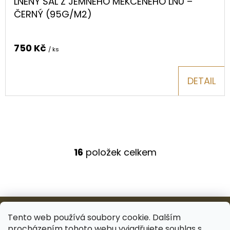
LNĚNÝ ŠÁL Z JEMNÉHO MĚKČENÉHO LNU –
ČERNÝ (95G/M2)
750 Kč
/ ks
DETAIL
16
položek celkem
O
V
L
Á
Z
D
Á
Tento web používá soubory cookie. Dalším
A
procházením tohoto webu vyjadřujete souhlas s