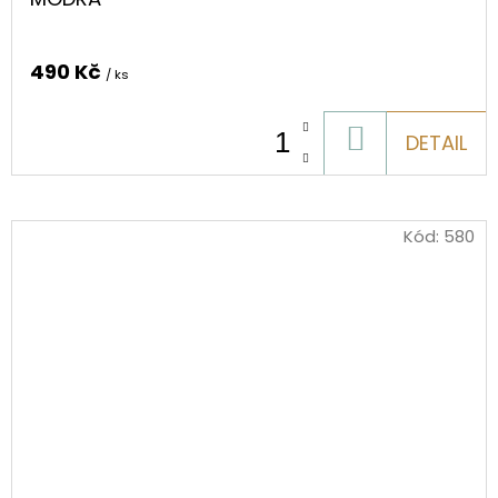
490 Kč
/ ks
DO
DETAIL
KOŠÍKU
Kód:
580