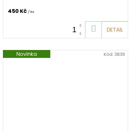
450 Kč
/ ks
DO
DETAIL
KOŠÍKU
Novinka
Kód:
3839