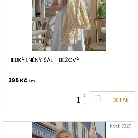
HEBKÝ LNĚNÝ ŠÁL - BÉŽOVÝ
395 Kč
/ ks
DO
DETAIL
KOŠÍKU
Kód:
3229