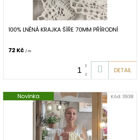
D
U
K
100% LNĚNÁ KRAJKA ŠÍŘE 70MM PŘÍRODNÍ
T
Ů
72 Kč
/ m
DO
DETAIL
KOŠÍKU
Novinka
Kód:
3938