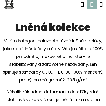
K
Hledat
Nák
Přejít
O
Zpět
Zpět
na
koší
Š
obsah
Lněná kolekce
Í
C
K
O
V této kategorii naleznete různé lněné doplňky,
P
jako např. lněné šály a šaty. Vše je ušito ze 100%
O
přírodního, měkčeného lnu, který je
T
stabilizovaný a zdravotně nezávadný. Len
Ř
splňuje standardy OEKO-TEX 100. 100% měkčený,
E
praný len má gramáž: 205 g/m²
B
U
Několik základních informací o lnu: Díky silné
J
plátnové vazbě vláken, je lněná látka odolná