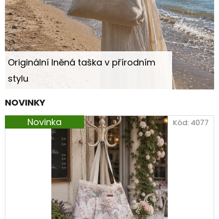
n
E
a
T
E
š
N
e
Originální lněná taška v přírodním
A
stylu
J
m
Í
NOVINKY
o
T
Novinka
Kód:
4077
b
?
c
h
HLEDAT
o