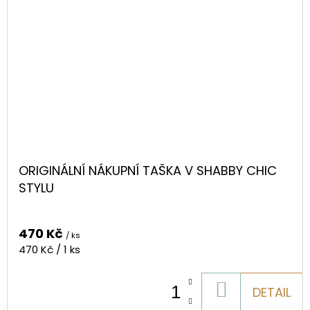
ORIGINÁLNÍ NÁKUPNÍ TAŠKA V SHABBY CHIC
STYLU
470 Kč
/ ks
Měrná
470 Kč / 1 ks
cena:
DO
DETAIL