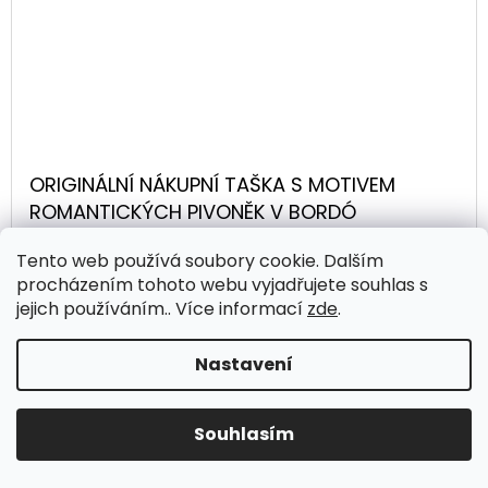
ORIGINÁLNÍ NÁKUPNÍ TAŠKA S MOTIVEM
ROMANTICKÝCH PIVONĚK V BORDÓ
KOMBINACI
Tento web používá soubory cookie. Dalším
procházením tohoto webu vyjadřujete souhlas s
jejich používáním.. Více informací
zde
.
199 Kč
/ ks
Nastavení
DO
DETAIL
KOŠÍKU
Souhlasím