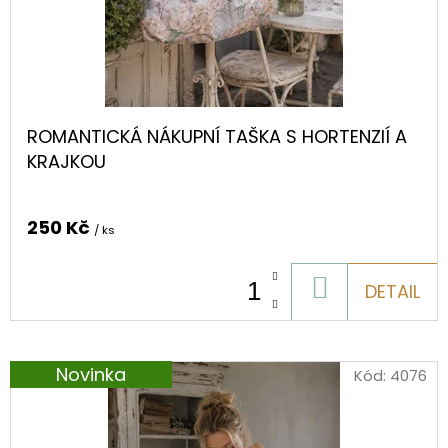
d
D
ě
O
P
O
ROMANTICKÁ NÁKUPNÍ TAŠKA S HORTENZIÍ A
R
KRAJKOU
U
Č
U
250 Kč
/ ks
J
E
DO
DETAIL
M
KOŠÍKU
E
Novinka
Kód:
4076
ORIGINÁLNÍ
ROMANTICKÁ
TAŠKA