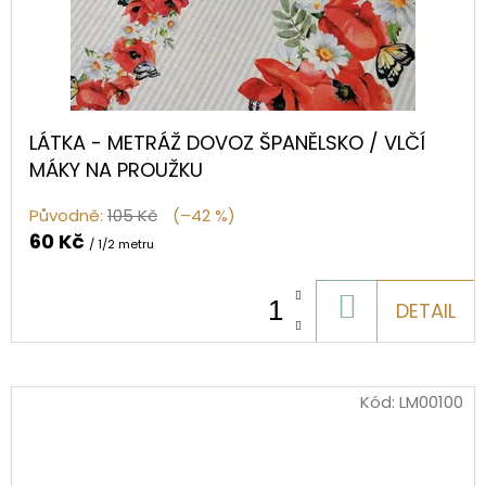
LÁTKA - METRÁŽ DOVOZ ŠPANĚLSKO / VLČÍ
MÁKY NA PROUŽKU
Původně:
105 Kč
(–42 %)
60 Kč
/ 1/2 metru
DO
DETAIL
KOŠÍKU
Kód:
LM00100