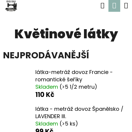
K
Hledat
Nák
Přejít
O
Zpět
Zpět
na
koší
Š
obsah
Květinové látky
Í
C
K
O
NEJPRODÁVANĚJŠÍ
P
O
látka-metráž dovoz Francie -
T
romantické šeříky
Ř
Skladem
(>5 1/2 metru)
E
110 Kč
B
látka - metráž dovoz Španělsko /
U
LAVENDER III.
J
Skladem
(>5 ks)
99 Kč