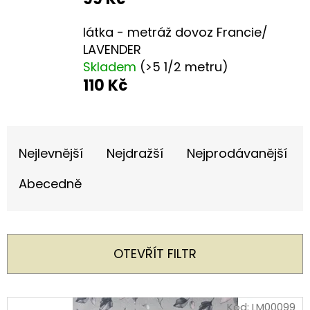
E
T
látka - metráž dovoz Francie/
E
LAVENDER
Skladem
(>5 1/2 metru)
N
110 Kč
A
J
Ř
Í
A
Nejlevnější
Nejdražší
Nejprodávanější
T
Z
?
Abecedně
E
N
Í
OTEVŘÍT FILTR
P
HLEDAT
R
V
Kód:
LM00099