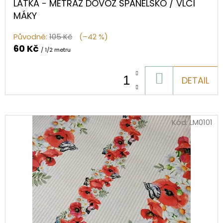
LÁTKA - METRÁŽ DOVOZ ŠPANĚLSKO / VLČÍ
MÁKY
Původně:
105 Kč
(–42 %)
60 Kč
/ 1/2 metru
DO
DETAIL
KOŠÍKU
Kód:
LM0101