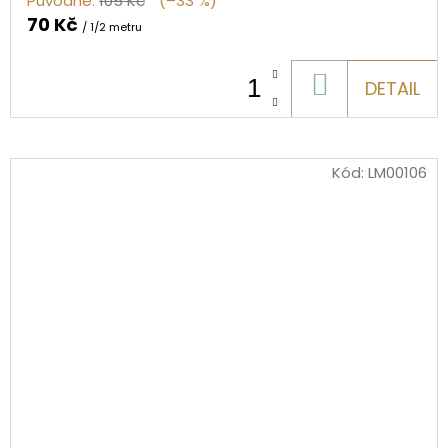
Původně:
105 Kč
(–33 %)
70 Kč
/ 1/2 metru
DO
DETAIL
KOŠÍKU
Kód:
LM00106