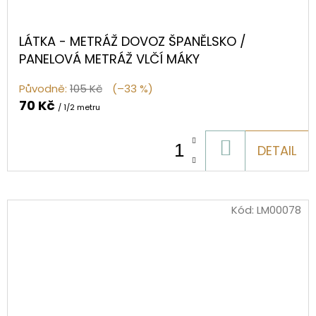
LÁTKA - METRÁŽ DOVOZ ŠPANĚLSKO /
PANELOVÁ METRÁŽ VLČÍ MÁKY
Původně:
105 Kč
(–33 %)
70 Kč
/ 1/2 metru
DO
DETAIL
KOŠÍKU
Kód:
LM00078