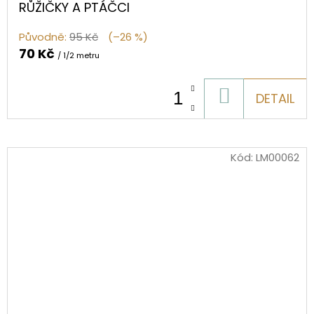
RŮŽIČKY A PTÁČCI
Původně:
95 Kč
(–26 %)
70 Kč
/ 1/2 metru
DO
DETAIL
KOŠÍKU
Kód:
LM00062