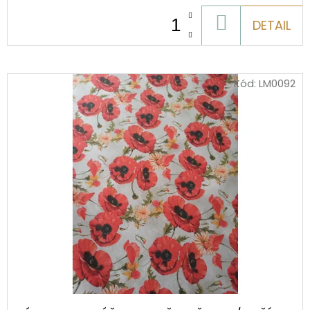
MODRÁ
TMAVÁ
DO
DETAIL
(983)
KOŠÍKU
210
Kč
Kód:
LM0092