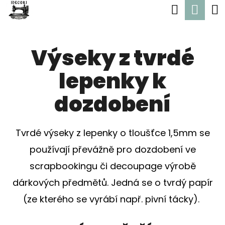
K
Hledat
Nák
Přejít
O
Zpět
Zpět
na
koší
Š
obsah
Výseky z tvrdé
Í
C
K
lepenky k
O
P
dozdobení
O
T
Tvrdé výseky z lepenky o tloušťce 1,5mm se
Ř
používají převážně pro dozdobení ve
E
scrapbookingu či decoupage výrobě
B
dárkových předmětů. Jedná se o tvrdý papír
U
(ze kterého se vyrábí např. pivní tácky).
J