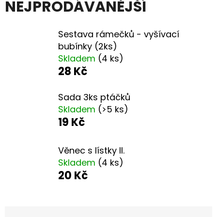
E
NEJPRODÁVANĚJŠÍ
T
E
Sestava rámečků - vyšívací
bubínky (2ks)
N
Skladem
(4 ks)
A
28 Kč
J
Í
Sada 3ks ptáčků
Skladem
(>5 ks)
T
19 Kč
?
Věnec s lístky II.
Skladem
(4 ks)
20 Kč
HLEDAT
Ř