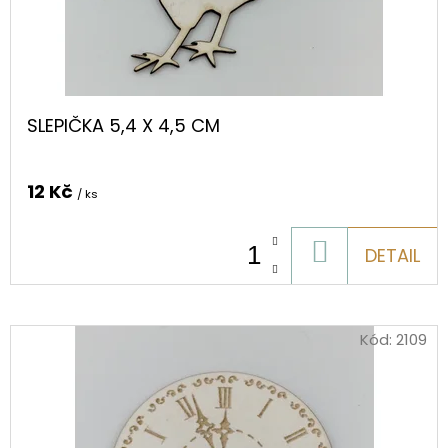
S
O
HORTENZIÍ
A
D
KRAJKOU
U
250
Kč
K
SLEPIČKA 5,4 X 4,5 CM
T
Ů
12 Kč
/ ks
DO
DETAIL
KOŠÍKU
Kód:
2109