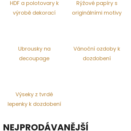
E
HDF a polotovary k
Rýžové papíry s
T
výrobě dekorací
originálními motivy
E
N
A
J
Ubrousky na
Vánoční ozdoby k
Í
decoupage
dozdobení
T
?
Výseky z tvrdé
lepenky k dozdobení
HLEDAT
NEJPRODÁVANĚJŠÍ