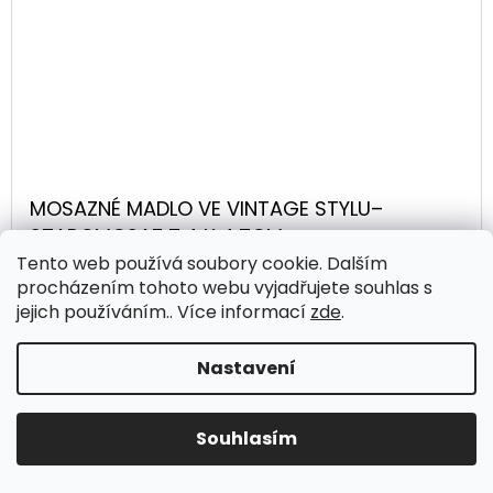
MOSAZNÉ MADLO VE VINTAGE STYLU–
STAROMOSAZ 7,4 X 4,7CM
Tento web používá soubory cookie. Dalším
procházením tohoto webu vyjadřujete souhlas s
45 Kč
jejich používáním.. Více informací
zde
.
/ ks
Nastavení
DO
DETAIL
KOŠÍKU
Souhlasím
Kód:
2054