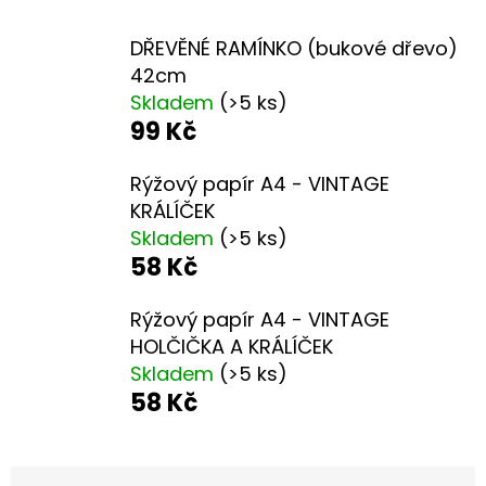
D
DŘEVĚNÉ RAMÍNKO (bukové dřevo)
O
42cm
P
Skladem
(>5 ks)
99 Kč
O
R
Rýžový papír A4 - VINTAGE
U
KRÁLÍČEK
Č
Skladem
(>5 ks)
U
58 Kč
J
E
Rýžový papír A4 - VINTAGE
M
HOLČIČKA A KRÁLÍČEK
E
Skladem
(>5 ks)
58 Kč
ORIGINÁLNÍ
NÁKUPNÍ
Ř
TAŠKA