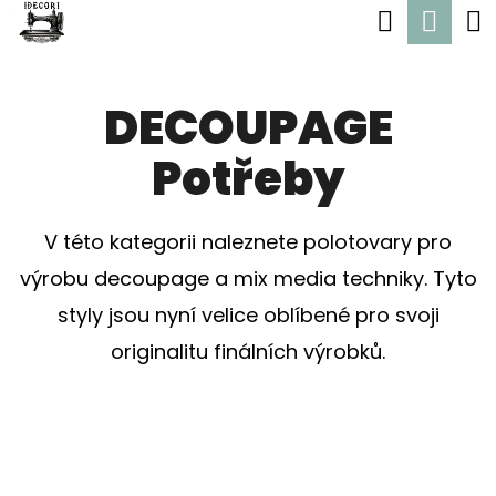
K
Hledat
Nák
Přejít
O
Zpět
Zpět
na
koší
Š
obsah
DECOUPAGE
Í
C
K
Potřeby
O
P
O
V této kategorii naleznete polotovary pro
T
výrobu decoupage a mix media techniky. Tyto
Ř
styly jsou nyní velice oblíbené pro svoji
E
originalitu finálních výrobků.
B
U
J