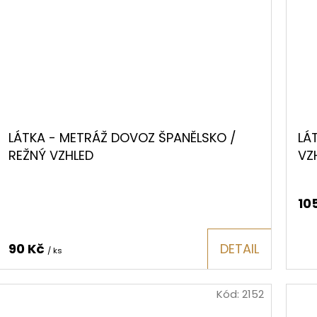
LÁTKA - METRÁŽ DOVOZ ŠPANĚLSKO /
LÁ
REŽNÝ VZHLED
VZ
10
90 Kč
DETAIL
/ ks
Kód:
2152