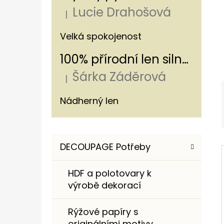
Í
Lucie Drahošová
P
|
Hodnocení produktu je 5 z 5 hvězdiče
A
ROMANTICKÁ NÁKUPNÍ TAŠKA S
Velká spokojenost
HORTENZIÍ A KRAJKOU
N
100% přírodní len silný - s pruhem 320g/m
250 Kč
E
Šárka Záděrová
L
|
Hodnocení produktu je 5 z 5 hvězdiče
Nádherný len
K
Přeskočit
DECOUPAGE Potřeby
A
kategorie
T
HDF a polotovary k
E
výrobě dekorací
G
O
Rýžové papíry s
R
originálními motivy