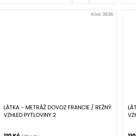
KOŠÍKU
Kód:
3636
LÁTKA - METRÁŽ DOVOZ FRANCIE / REŽNÝ
LÁ
VZHLED PYTLOVINY 2
VZ
110 Kč
11