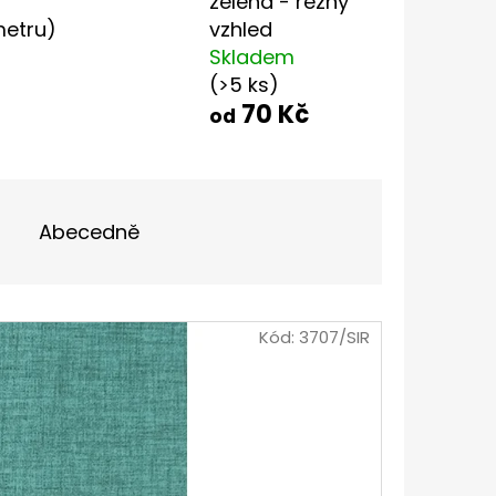
zelená - režný
metru)
vzhled
Skladem
UPNÍ TAŠKA S HORTENZIÍ
(>5 ks)
70 Kč
od
Abecedně
Kód:
3707/SIR