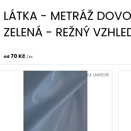
LÁTKA - METRÁŽ DOVO
ZELENÁ - REŽNÝ VZHLE
70 Kč
od
/ ks
Kód:
LM0036