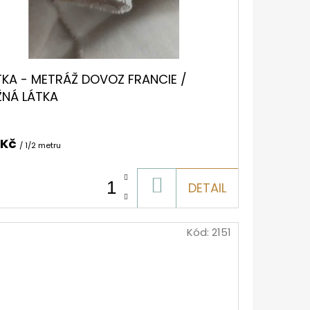
TKA - METRÁŽ DOVOZ FRANCIE /
ŽNÁ LÁTKA
 Kč
/ 1/2 metru
DO
DETAIL
KOŠÍKU
Kód:
2151