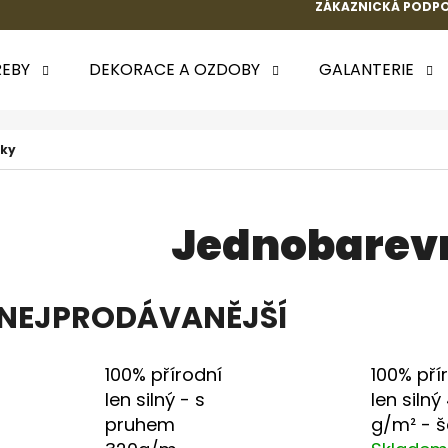
ZÁKAZNICKÁ PODPO
EBY
DEKORACE A OZDOBY
GALANTERIE
 POTŘEBUJETE NAJÍT?
tky
HLEDAT
Jednobarevn
DOPORUČUJEME
NEJPRODÁVANĚJŠÍ
k.
100% přírodní
100% pří
len silný - s
len silný
pruhem
g/m² - 