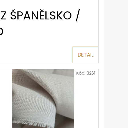
Z ŠPANĚLSKO /
D
DETAIL
Kód:
3261