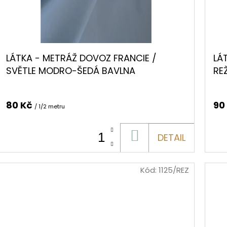
LÁTKA - METRÁŽ DOVOZ FRANCIE /
LÁ
SVĚTLE MODRO-ŠEDÁ BAVLNA
RE
80 Kč
90
/ 1/2 metru
DO
DETAIL
KOŠÍKU
Kód:
1125/REZ