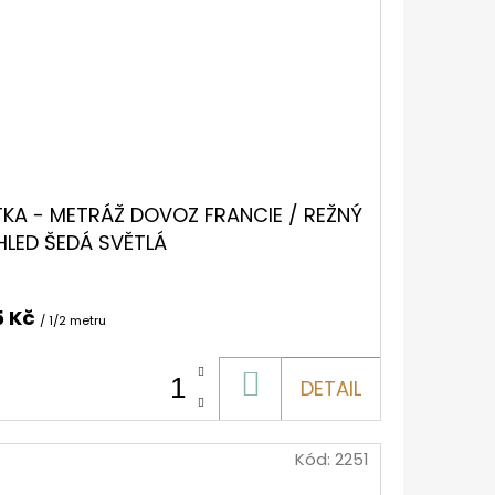
TKA - METRÁŽ DOVOZ FRANCIE / REŽNÝ
HLED ŠEDÁ SVĚTLÁ
5 Kč
/ 1/2 metru
DO
DETAIL
KOŠÍKU
Kód:
2251