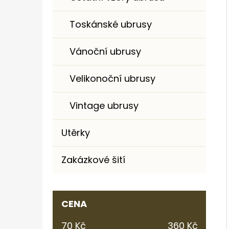
Toskánské ubrusy
Vánoční ubrusy
Velikonoční ubrusy
Vintage ubrusy
Utěrky
Zakázkové šití
CENA
70
Kč
360
Kč