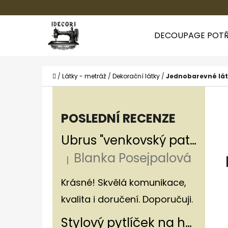
K
Přejít
O
Zpět
Zpět
na
DECOUPAGE POTŘ
Š
do
do
obsah
Í
obchodu
obchodu
CO
K
Domů
/
Látky - metráž
/
Dekorační látky
/
Jednobarevné lá
P
O
POSLEDNÍ RECENZE
S
Ubrus "venkovský patchwork"
T
Blanka Posejpalová
R
|
Hodnocení produktu je 5 z 5 hvězdiče
A
Krásné! Skvělá komunikace,
N
kvalita i doručení. Doporučuji.
N
Stylový pytlíček na houby v rustikálním stylu