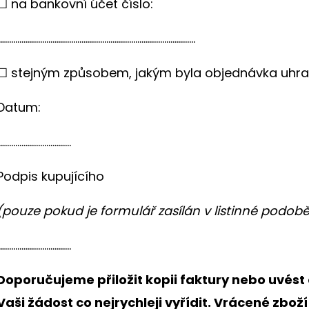
☐ na bankovní účet číslo:
...............................................................................................
☐ stejným způsobem, jakým byla objednávka uhraz
Datum:
...................................
Podpis kupujícího
(pouze pokud je formulář zasílán v listinné podobě
...................................
Doporučujeme přiložit kopii faktury nebo uvést
Vaši žádost co nejrychleji vyřídit. Vrácené zbož