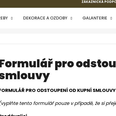
ZÁKAZNICKÁ PODPO
EBY
DEKORACE A OZDOBY
GALANTERIE
 POTŘEBUJETE NAJÍT?
HLEDAT
Formulář pro odstou
smlouvy
DOPORUČUJEME
k.
FORMULÁŘ PRO ODSTOUPENÍ OD KUPNÍ SMLOUVY
(vyplňte tento formulář pouze v případě, že si pře