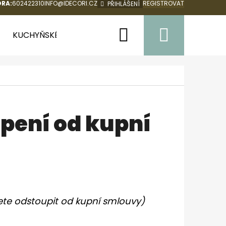
RA:
602422310
INFO@IDECORI.CZ
REGISTROVAT
PŘIHLÁŠENÍ
Hledat
Nákup
KUCHYŇSKÉ ZÁSTĚRY
LÁTKOVÉ TAŠKY A PYTLÍKY
košík
pení od kupní
jete odstoupit od kupní smlouvy)
Následující