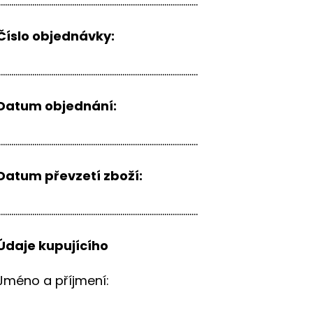
...............................................................................................
Číslo objednávky:
...............................................................................................
Datum objednání:
...............................................................................................
Datum převzetí zboží:
...............................................................................................
Údaje kupujícího
Jméno a příjmení: