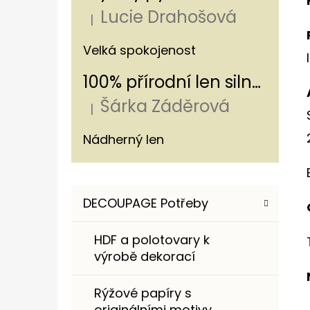
Í
Lucie Drahošová
P
|
Hodnocení produktu je 5 z 5 hvězdiče
A
ROMANTICKÁ NÁKUPNÍ TAŠKA S
Velká spokojenost
HORTENZIÍ A KRAJKOU
N
100% přírodní len silný - s pruhem 320g/m
250 Kč
E
Šárka Záděrová
L
|
Hodnocení produktu je 5 z 5 hvězdiče
Nádherný len
K
Přeskočit
DECOUPAGE Potřeby
A
kategorie
T
HDF a polotovary k
E
výrobě dekorací
G
O
Rýžové papíry s
R
originálními motivy