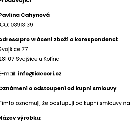
Prodávající
k.
Pavlína Cahynová
ORIGINÁLNÍ ROMANTICKÁ TAŠKA S
ORIGINÁLNÍ NÁK
IČO: 03913139
KVĚTINOVÝM MOTIVEM
A KRAJKOU
199 Kč
250 Kč
Adresa pro vrácení zboží a korespondenci:
k.
Svojšice 77
281 07 Svojšice u Kolína
E-mail:
info@idecori.cz
Oznámení o odstoupení od kupní smlouvy
Tímto oznamuji, že odstupuji od kupní smlouvy na 
Název výrobku: