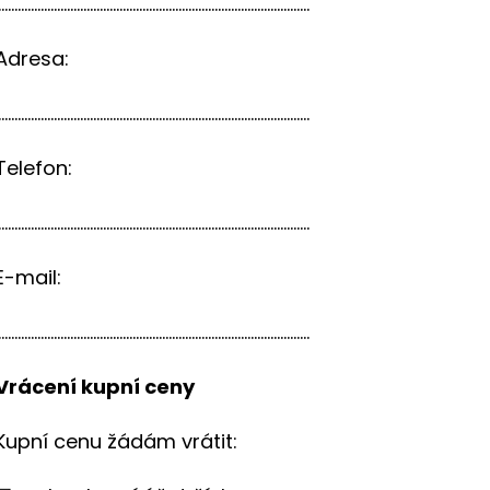
...............................................................................................
Adresa:
...............................................................................................
Telefon:
...............................................................................................
E-mail:
...............................................................................................
Vrácení kupní ceny
Kupní cenu žádám vrátit: