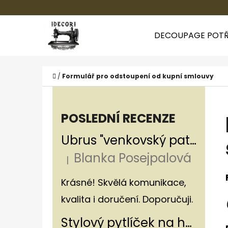
K
Přejít
O
Zpět
Zpět
na
DECOUPAGE POTŘ
Š
do
do
obsah
Í
obchodu
obchodu
CO
K
Domů
/
Formulář pro odstoupení od kupní smlouvy
P
O
POSLEDNÍ RECENZE
S
Ubrus "venkovský patchwork"
T
Blanka Posejpalová
R
|
Hodnocení produktu je 5 z 5 hvězdiče
A
Krásné! Skvělá komunikace,
N
kvalita i doručení. Doporučuji.
N
Stylový pytlíček na houby v rustikálním stylu