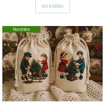
E
DO KOŠÍKU
T
E
N
Novinka
A
J
Í
T
?
HLEDAT