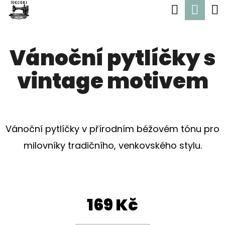
K
Hledat
Nák
Přejít
O
Zpět
Zpět
na
koší
Š
obsah
Vánoční pytlíčky s
Í
C
K
vintage motivem
O
P
O
T
Vánoční pytlíčky v přírodním béžovém tónu pro
Ř
milovníky tradičního, venkovského stylu.
E
B
U
169 Kč
J