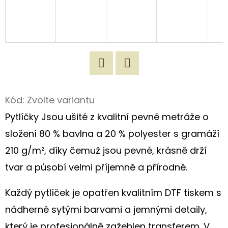
D
O
P
O
R
Twitter
Facebook
U
Kód:
Zvolte variantu
Č
U
Pytlíčky Jsou ušité z kvalitní pevné metráže o
J
složení 80 % bavlna a 20 % polyester s gramáží
E
210 g/m², díky čemuž jsou pevné, krásně drží
M
E
tvar a působí velmi příjemně a přírodně.
Každý pytlíček je opatřen kvalitním DTF tiskem s
100%
nádherně sytými barvami a jemnými detaily,
PŘÍRODNÍ
LEN
který je profesionálně zažehlen transferem. V