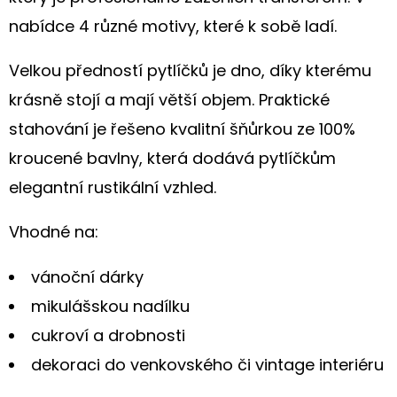
S
LUČNÍM
nabídce 4 různé motivy, které k sobě ladí.
KVÍTÍM
A
MÁKY
Velkou předností pytlíčků je dno, díky kterému
240
G/M²
krásně stojí a mají větší objem. Praktické
220
stahování je řešeno kvalitní šňůrkou ze 100%
Kč
kroucené bavlny, která dodává pytlíčkům
elegantní rustikální vzhled.
Vhodné na:
vánoční dárky
mikulášskou nadílku
cukroví a drobnosti
dekoraci do venkovského či vintage interiéru