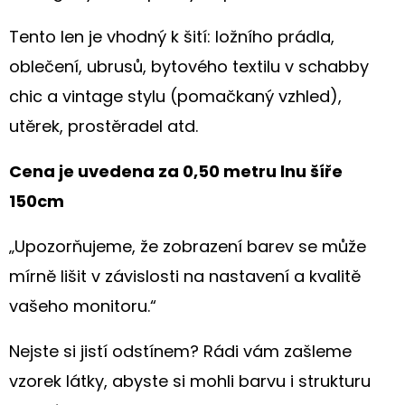
Tento len je vhodný k šití: ložního prádla,
oblečení, ubrusů, bytového textilu v schabby
chic a vintage stylu (pomačkaný vzhled),
utěrek, prostěradel atd.
Cena je uvedena za 0,50 metru lnu šíře
150cm
„Upozorňujeme, že zobrazení barev se může
mírně lišit v závislosti na nastavení a kvalitě
vašeho monitoru.“
Nejste si jistí odstínem? Rádi vám zašleme
vzorek látky, abyste si mohli barvu i strukturu