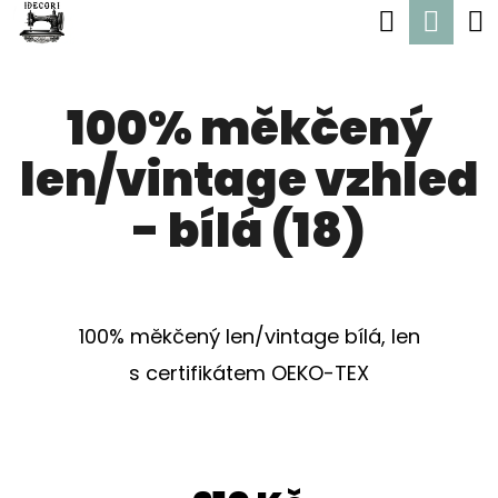
K
Hledat
Nák
Přejít
O
Zpět
Zpět
na
koší
Š
obsah
100% měkčený
Í
C
K
len/vintage vzhled
O
P
- bílá (18)
O
T
Ř
100% měkčený len/vintage bílá, len
E
s certifikátem OEKO-TEX
B
U
J