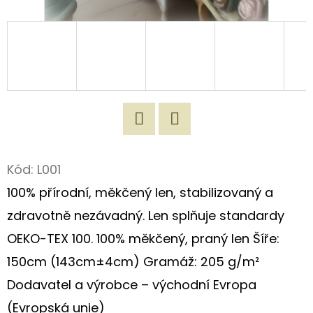
D
O
P
O
R
U
Č
Twitter
Facebook
U
Kód:
L001
J
100% přírodní, měkčený len, stabilizovaný a
E
M
zdravotně nezávadný. Len splňuje standardy
E
OEKO-TEX 100. 100% měkčený, praný len Šíře:
150cm (143cm±4cm) Gramáž: 205 g/m²
ORIGINÁLNÍ
Dodavatel a výrobce – východní Evropa
LÁTKOVÁ
TAŠKA
(Evropská unie)