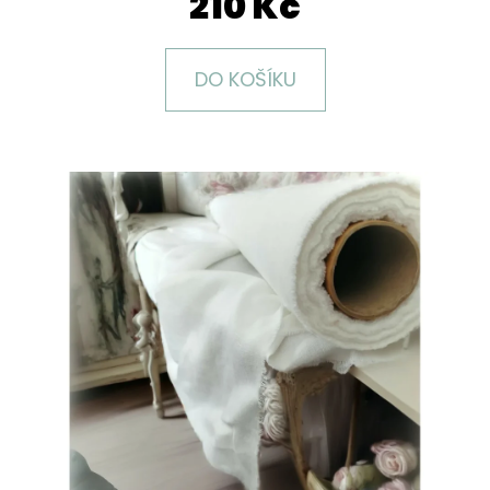
210 Kč
E
T
E
DO KOŠÍKU
N
A
J
Í
T
?
HLEDAT