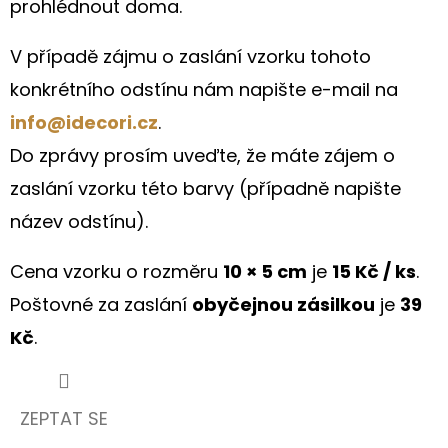
prohlédnout doma.
V případě zájmu o zaslání vzorku tohoto
konkrétního odstínu nám napište e-mail na
info@idecori.cz
.
Do zprávy prosím uveďte, že máte zájem o
zaslání vzorku této barvy (případně napište
název odstínu).
Cena vzorku o rozměru
10 × 5 cm
je
15 Kč / ks
.
Poštovné za zaslání
obyčejnou zásilkou
je
39
Kč
.
ZEPTAT SE