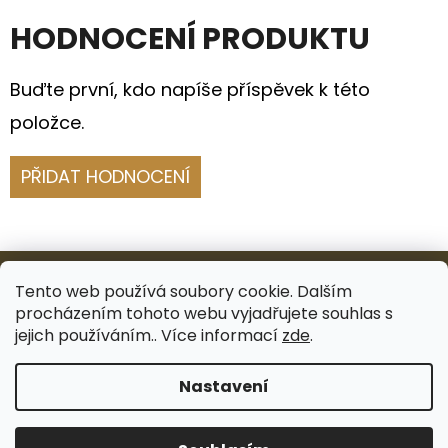
HODNOCENÍ PRODUKTU
Buďte první, kdo napíše příspěvek k této
položce.
PŘIDAT HODNOCENÍ
Z
Á
Tento web používá soubory cookie. Dalším
procházením tohoto webu vyjadřujete souhlas s
P
Facebook
Instagram
jejich používáním.. Více informací
zde
.
A
Nastavení
T
Vytvořil Shoptet
Í
Copyright 2026
I DECORI
. Všechna práva