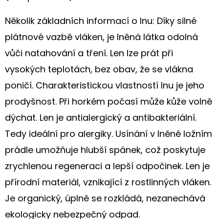
PRO
MILOVNÍKY
PSŮ
Několik základních informací o lnu: Díky silné
plátnové vazbě vláken, je lněná látka odolná
199
Kč
vůči natahování a tření. Len lze prát při
vysokých teplotách, bez obav, že se vlákna
poničí. Charakteristickou vlastností lnu je jeho
prodyšnost. Při horkém počasí může kůže volně
dýchat. Len je antialergický a antibakteriální.
Tedy ideální pro alergiky. Usínání v lněné ložním
prádle umožňuje hlubší spánek, což poskytuje
zrychlenou regeneraci a lepší odpočinek. Len je
přírodní materiál, vznikající z rostlinných vláken.
Je organický, úplně se rozkládá, nezanechává
ekologicky nebezpečný odpad.