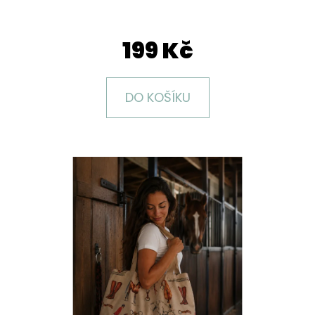
E
T
199 Kč
E
N
A
DO KOŠÍKU
J
Í
T
?
HLEDAT