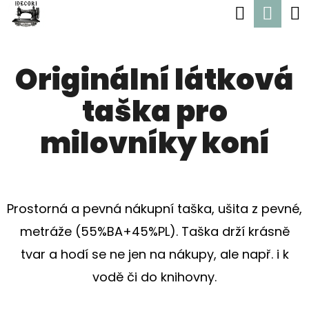
K
Hledat
Nák
Přejít
O
Zpět
Zpět
na
koší
Š
obsah
Originální látková
Í
C
K
taška pro
O
P
milovníky koní
O
T
Ř
Prostorná a pevná nákupní taška, ušita z pevné,
E
metráže (55%BA+45%PL). Taška drží krásně
B
tvar a hodí se ne jen na nákupy, ale např. i k
U
vodě či do knihovny.
J