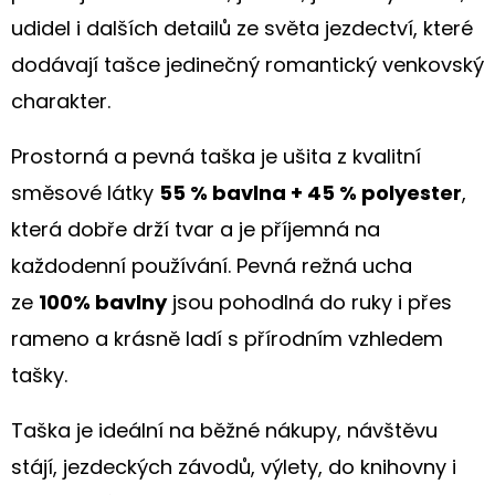
S
HORTENZIEMI
udidel i dalších detailů ze světa jezdectví, které
(TMAVĚ
dodávají tašce jedinečný romantický venkovský
MODRÉ)
charakter.
199
Kč
Prostorná a pevná taška je ušita z kvalitní
směsové látky
55 % bavlna + 45 % polyester
,
která dobře drží tvar a je příjemná na
každodenní používání. Pevná režná ucha
ze
100% bavlny
jsou pohodlná do ruky i přes
rameno a krásně ladí s přírodním vzhledem
tašky.
Taška je ideální na běžné nákupy, návštěvu
stájí, jezdeckých závodů, výlety, do knihovny i