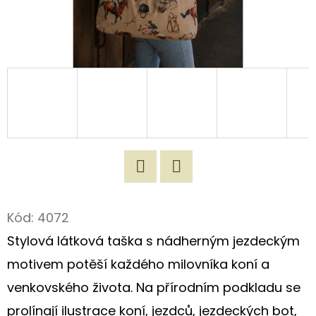
D
O
P
O
R
U
Č
U
J
Twitter
Facebook
E
M
Kód:
4072
E
Stylová látková taška s nádherným jezdeckým
motivem potěší každého milovníka koní a
ORIGINÁLNÍ
venkovského života. Na přírodním podkladu se
NÁKUPNÍ
TAŠKA
prolínají ilustrace koní, jezdců, jezdeckých bot,