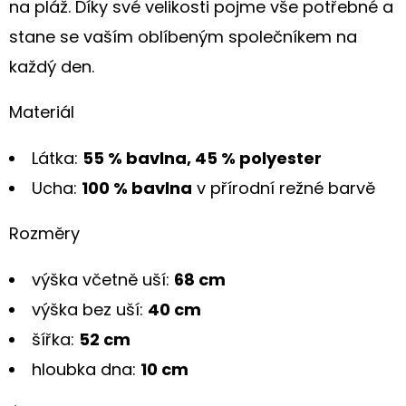
na pláž. Díky své velikosti pojme vše potřebné a
stane se vaším oblíbeným společníkem na
každý den.
Materiál
Látka:
55 % bavlna, 45 % polyester
Ucha:
100 % bavlna
v přírodní režné barvě
Rozměry
výška včetně uší:
68 cm
výška bez uší:
40 cm
šířka:
52 cm
hloubka dna:
10 cm