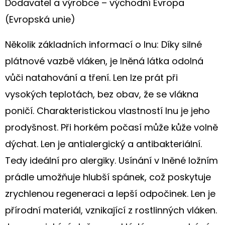
Dodavatel a výrobce – východní Evropa
S
LUČNÍM
(Evropská unie)
KVÍTÍM
A
MÁKY
Několik základních informací o lnu: Díky silné
240
G/M²
plátnové vazbě vláken, je lněná látka odolná
220
vůči natahování a tření. Len lze prát při
Kč
vysokých teplotách, bez obav, že se vlákna
poničí. Charakteristickou vlastností lnu je jeho
prodyšnost. Při horkém počasí může kůže volně
dýchat. Len je antialergický a antibakteriální.
Tedy ideální pro alergiky. Usínání v lněné ložním
prádle umožňuje hlubší spánek, což poskytuje
zrychlenou regeneraci a lepší odpočinek. Len je
přírodní materiál, vznikající z rostlinných vláken.