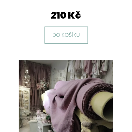
E
T
210 Kč
E
N
DO KOŠÍKU
A
J
Í
T
?
HLEDAT