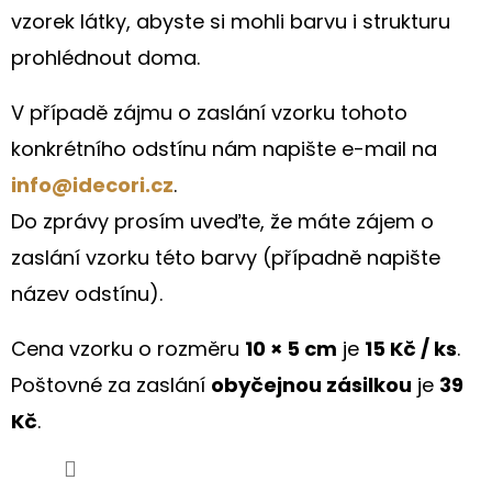
vzorek látky, abyste si mohli barvu i strukturu
prohlédnout doma.
V případě zájmu o zaslání vzorku tohoto
konkrétního odstínu nám napište e-mail na
info@idecori.cz
.
Do zprávy prosím uveďte, že máte zájem o
zaslání vzorku této barvy (případně napište
název odstínu).
Cena vzorku o rozměru
10 × 5 cm
je
15 Kč / ks
.
Poštovné za zaslání
obyčejnou zásilkou
je
39
Kč
.