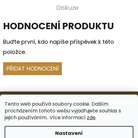
Diskuze
HODNOCENÍ PRODUKTU
Buďte první, kdo napíše příspěvek k této
položce.
PŘIDAT HODNOCENÍ
Z
Á
Tento web používá soubory cookie. Dalším
procházením tohoto webu vyjadřujete souhlas s
P
Facebook
Instagram
jejich používáním.. Více informací
zde
.
A
Nastavení
T
Vytvořil Shoptet