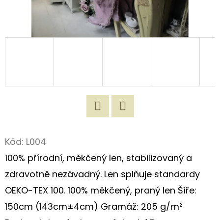
D
O
P
O
R
U
Č
U
J
Twitter
Facebook
E
Kód:
L004
M
100% přírodní, měkčený len, stabilizovaný a
E
zdravotně nezávadný. Len splňuje standardy
OEKO-TEX 100. 100% měkčený, praný len Šíře:
100%
150cm (143cm±4cm) Gramáž: 205 g/m²
PŘÍRODNÍ
LEN