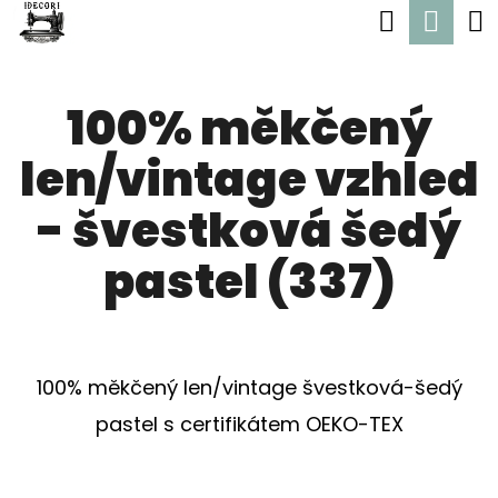
K
Hledat
Nák
Přejít
O
Zpět
Zpět
na
koší
Š
obsah
100% měkčený
Í
C
K
len/vintage vzhled
O
P
- švestková šedý
O
pastel (337)
T
Ř
E
100% měkčený len/vintage švestková-šedý
B
pastel s certifikátem OEKO-TEX
U
J