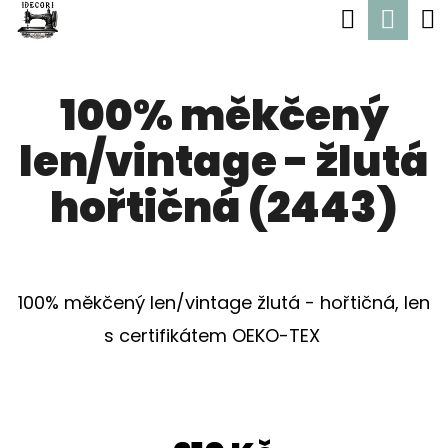
K
Hledat
Nák
Přejít
O
Zpět
Zpět
na
koší
Š
obsah
100% měkčený
Í
C
K
len/vintage - žlutá
O
P
hořtičná (2443)
O
T
Ř
100% měkčený len/vintage žlutá - hořtičná, len
E
s certifikátem OEKO-TEX
B
U
J