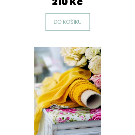
210 Kč
E
T
E
DO KOŠÍKU
N
A
J
Í
T
?
HLEDAT