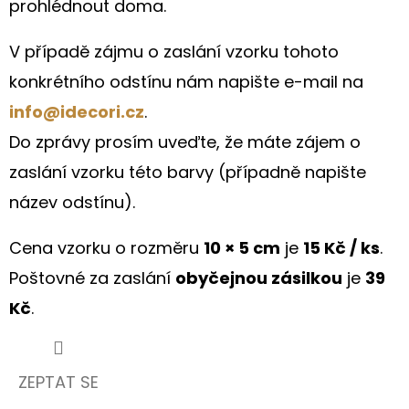
prohlédnout doma.
V případě zájmu o zaslání vzorku tohoto
konkrétního odstínu nám napište e-mail na
info@idecori.cz
.
Do zprávy prosím uveďte, že máte zájem o
zaslání vzorku této barvy (případně napište
název odstínu).
Cena vzorku o rozměru
10 × 5 cm
je
15 Kč / ks
.
Poštovné za zaslání
obyčejnou zásilkou
je
39
Kč
.
ZEPTAT SE