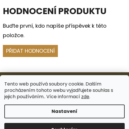
HODNOCENÍ PRODUKTU
Buďte první, kdo napíše příspěvek k této
položce.
PŘIDAT HODNOCENÍ
Z
Á
Tento web používá soubory cookie. Dalším
procházením tohoto webu vyjadřujete souhlas s
P
Facebook
Instagram
jejich používáním.. Více informací
zde
.
A
Nastavení
T
Vytvořil Shoptet
Í
Copyright 2026
I DECORI
. Všechna práva