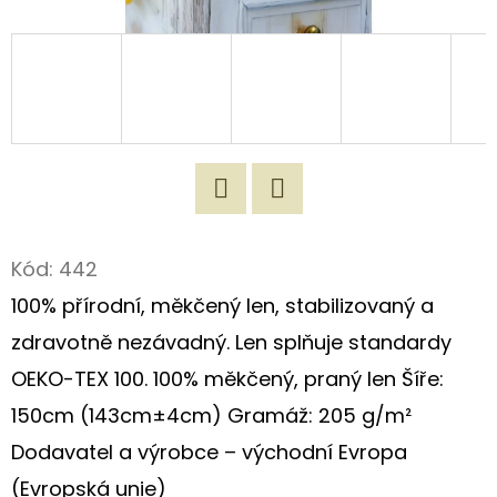
D
O
P
O
R
U
Č
Twitter
Facebook
U
Kód:
442
J
100% přírodní, měkčený len, stabilizovaný a
E
M
zdravotně nezávadný. Len splňuje standardy
E
OEKO-TEX 100. 100% měkčený, praný len Šíře:
150cm (143cm±4cm) Gramáž: 205 g/m²
ZÁSTĚRA
Dodavatel a výrobce – východní Evropa
Z
REŽNÉHO
(Evropská unie)