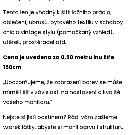
Tento len je vhodný k šití: ložního prádla,
oblečení, ubrusů, bytového textilu v schabby
chic a vintage stylu (pomačkaný vzhled),
utěrek, prostěradel atd.
Cena je uvedena za 0,50 metru lnu šíře
150cm
„Upozorňujeme, že zobrazení barev se může
mírně lišit v závislosti na nastavení a kvalitě
vašeho monitoru.“
Nejste si jistí odstínem? Rádi vám zašleme
vzorek látky, abyste si mohli barvu i strukturu