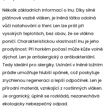
LNU
"LUČÍ
KVÍTKA"
Několik základních informací o lnu: Díky silné
plátnové vazbě vláken, je lněná látka odolná
680
Kč
vůči natahování a tření. Len lze prát při
vysokých teplotách, bez obav, že se vlákna
poničí. Charakteristickou vlastností lnu je jeho
prodyšnost. Při horkém počasí může kůže volně
dýchat. Len je antialergický a antibakteriální.
Tedy ideální pro alergiky. Usínání v lněné ložním
prádle umožňuje hlubší spánek, což poskytuje
zrychlenou regeneraci a lepší odpočinek. Len je
přírodní materiál, vznikající z rostlinných vláken.
Je organický, úplně se rozkládá, nezanechává
ekologicky nebezpečný odpad.