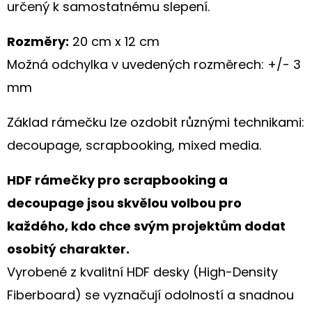
S
určený k samostatnému slepení.
HORTENZIÍ
A
KRAJKOU
Rozměry:
20 cm x 12 cm
Možná odchylka v uvedených rozměrech: +/- 3
250
Kč
mm
Základ rámečku lze ozdobit různými technikami:
decoupage, scrapbooking, mixed media.
HDF rámečky pro scrapbooking a
decoupage jsou skvělou volbou pro
každého, kdo chce svým projektům dodat
osobitý charakter.
Vyrobené z kvalitní HDF desky (High-Density
Fiberboard) se vyznačují odolností a snadnou