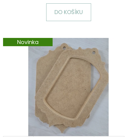
E
T
DO KOŠÍKU
E
N
A
Novinka
J
Í
T
?
HLEDAT