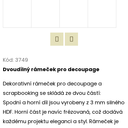
D
O
P
O
R
U
Twitter
Facebook
Č
Kód:
3749
U
Dvoudílný rámeček pro decoupage
J
E
Dekorativní rámeček pro decoupage a
M
scrapbooking se skládá ze dvou částí:
E
Spodní a horní díl jsou vyrobeny z 3 mm silného
HDF. Horní část je navíc frézovaná, což dodává
ORIGINÁLNÍ
NÁKUPNÍ
každému projektu eleganci a styl. Rámeček je
TAŠKA