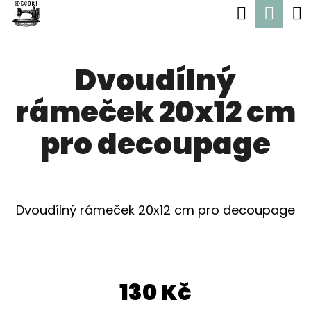
K
Hledat
Nák
Přejít
O
Zpět
Zpět
na
koší
Š
obsah
Dvoudílný
Í
C
K
rámeček 20x12 cm
O
P
pro decoupage
O
T
Ř
Dvoudílný rámeček 20x12 cm pro decoupage
E
B
U
130 Kč
J