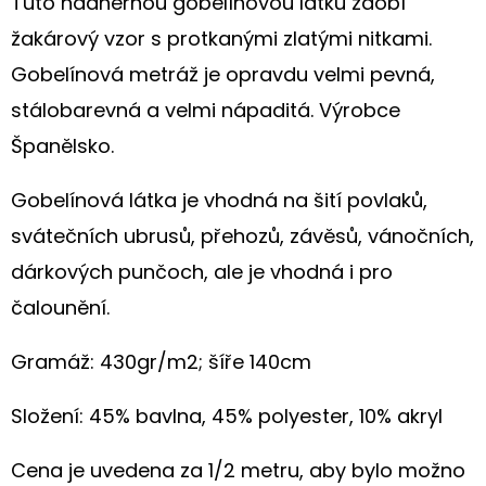
Tuto nádhernou gobelínovou látku zdobí
S
KVĚTY
žakárový vzor s protkanými zlatými nitkami.
A
OLIVOVĚ
Gobelínová metráž je opravdu velmi pevná,
ZELENÝMI
LÍSTKY
stálobarevná a velmi nápaditá. Výrobce
199
Španělsko.
Kč
Gobelínová látka je vhodná na šití povlaků,
svátečních ubrusů, přehozů, závěsů, vánočních,
dárkových punčoch, ale je vhodná i pro
čalounění.
Gramáž: 430gr/m2; šíře 140cm
Složení: 45% bavlna, 45% polyester, 10% akryl
Cena je uvedena za 1/2 metru, aby bylo možno