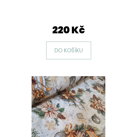
E
T
E
220 Kč
N
A
DO KOŠÍKU
J
Í
T
?
HLEDAT