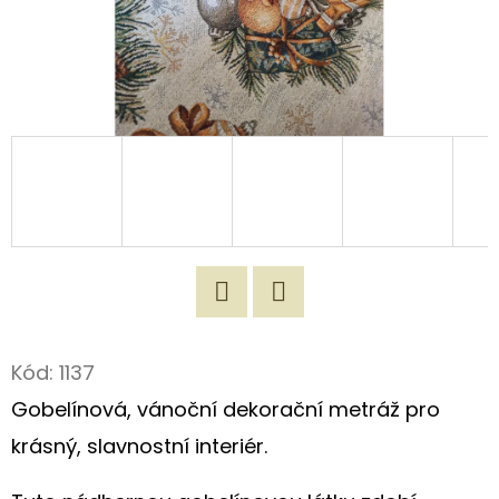
D
O
P
O
R
U
Č
U
J
E
Twitter
Facebook
M
E
Kód:
1137
Gobelínová, vánoční dekorační metráž pro
krásný, slavnostní interiér.
ORIGINÁLNÍ
NÁKUPNÍ
TAŠKA