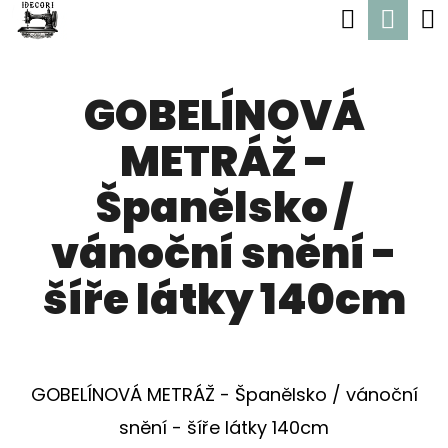
K
Hledat
Nák
Přejít
O
Zpět
Zpět
na
koší
Š
obsah
GOBELÍNOVÁ
Í
C
K
METRÁŽ -
O
P
Španělsko /
O
vánoční snění -
T
Ř
šíře látky 140cm
E
B
U
GOBELÍNOVÁ METRÁŽ - Španělsko / vánoční
J
snění - šíře látky 140cm