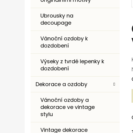
I
E
Ubrousky na
decoupage
Vánoční ozdoby k
dozdobení
Výseky z tvrdé lepenky k
dozdobení
Dekorace a ozdoby
Vánoční ozdoby a
dekorace ve vintage
stylu
Vintage dekorace