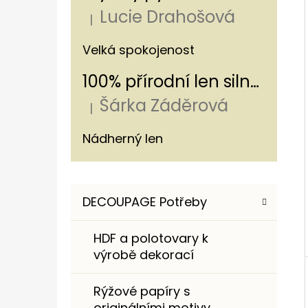
Í
Lucie Drahošová
P
|
Hodnocení produktu je 5 z 5 hvězdiče
A
ROMANTICKÁ NÁKUPNÍ TAŠKA S
Velká spokojenost
HORTENZIÍ A KRAJKOU
N
100% přírodní len silný - s pruhem 320g/m
250 Kč
E
Šárka Záděrová
L
|
Hodnocení produktu je 5 z 5 hvězdiče
Nádherný len
K
Přeskočit
DECOUPAGE Potřeby
A
kategorie
T
HDF a polotovary k
E
výrobě dekorací
G
O
Rýžové papíry s
R
originálními motivy