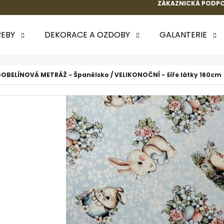
ZÁKAZNICKÁ PODPO
EBY
DEKORACE A OZDOBY
GALANTERIE
 POTŘEBUJETE NAJÍT?
OBELÍNOVÁ METRÁŽ - Španělsko / VELIKONOČNÍ - šíře látky 160cm
HLEDAT
DOPORUČUJEME
k.