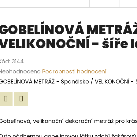
GOBELÍNOVÁ METRÁŽ 
VELIKONOČNÍ - šíře 
Kód:
3144
Průměrné
Neohodnoceno
Podrobnosti hodnocení
hodnocení
GOBELÍNOVÁ METRÁŽ - Španělsko / VELIKONOČNÍ - š
produktu
je
Twitter
Facebook
0,0
Gobelínová, velikonoční dekorační metráž pro krásný
z
5
Tuto nádhernou gobelínovou látku zdobí žakárový