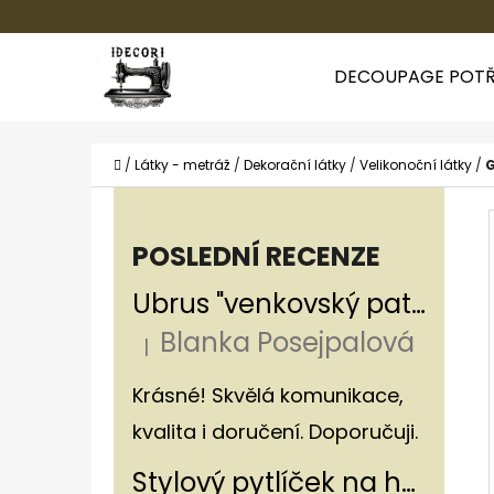
K
Přejít
O
Zpět
Zpět
na
DECOUPAGE POTŘ
Š
do
do
obsah
Í
obchodu
obchodu
CO
K
Domů
/
Látky - metráž
/
Dekorační látky
/
Velikonoční látky
/
G
P
O
POSLEDNÍ RECENZE
S
Ubrus "venkovský patchwork"
T
Blanka Posejpalová
R
|
Hodnocení produktu je 5 z 5 hvězdiče
A
Krásné! Skvělá komunikace,
N
kvalita i doručení. Doporučuji.
N
Stylový pytlíček na houby v rustikálním stylu