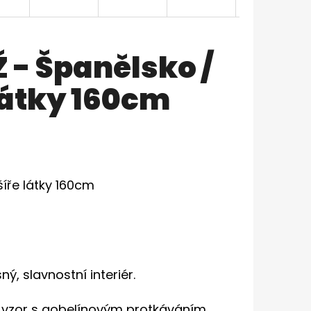
- Španělsko /
látky 160cm
íře látky 160cm
, slavnostní interiér.
 vzor s gobelínovým protkáváním.