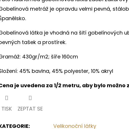
hvězdiček.
Gobelínová metráž je opravdu velmi pevná, stálob
Španělsko.
Gobelínová látka je vhodná na šití gobelínových u
pevných tašek a prostírek.
Gramáž: 430gr/m2; šíře 160cm
Složení: 45% bavlna, 45% polyester, 10% akryl
Cena je uvedena za 1/2 metru, aby bylo možno z
TISK
ZEPTAT SE
KATEGORIE
:
Velikonoční látky