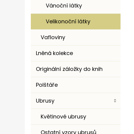
Vánoční látky
Velikonoční látky
Vafloviny
Lněná kolekce
Originální záložky do knih
Polštáře
Ubrusy
Květinové ubrusy
Ostatní vzory ubrusů