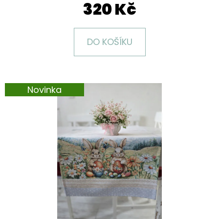
E
320 Kč
T
E
DO KOŠÍKU
N
A
J
Novinka
Í
T
?
HLEDAT