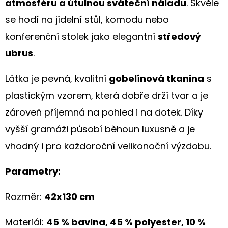
atmosféru a útulnou sváteční náladu
. Skvěle
S
KVĚTINOVÝM
se hodí na jídelní stůl, komodu nebo
MOTIVEM
konferenční stolek jako elegantní
středový
199
Kč
ubrus
.
Látka je pevná, kvalitní
gobelínová tkanina
s
plastickým vzorem, která dobře drží tvar a je
zároveň příjemná na pohled i na dotek. Díky
vyšší gramáži působí běhoun luxusně a je
vhodný i pro každoroční velikonoční výzdobu.
Parametry:
Rozměr:
42x130
cm
Materiál:
45 % bavlna, 45 % polyester, 10 %