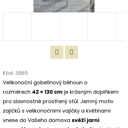
D
O
P
O
R
U
Č
Twitter
Facebook
U
J
Kód:
3965
E
Velikonoční gobelínový běhoun o
M
rozměrech
42
× 130 cm
je krásným doplňkem
E
pro slavnostně prostřený stůl. Jemný motiv
zajíčků s velikonočními vajíčky a květinami
ORIGINÁLNÍ
vnese do Vašeho domova
svěží jarní
ROMANTICKÁ
TAŠKA