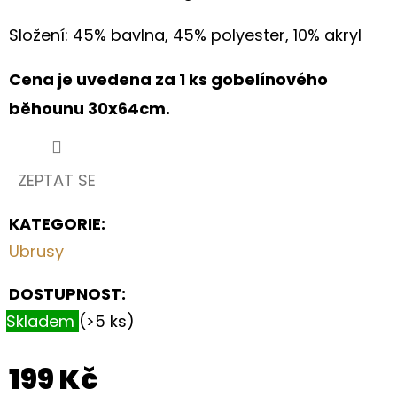
LNU
"LUČÍ
Složení: 45% bavlna, 45% polyester, 10% akryl
KVÍTKA"
680
Cena je uvedena za 1 ks gobelínového
Kč
běhounu 30x64cm.
ZEPTAT SE
KATEGORIE
:
Ubrusy
DOSTUPNOST:
Skladem
(>5 ks)
199 Kč