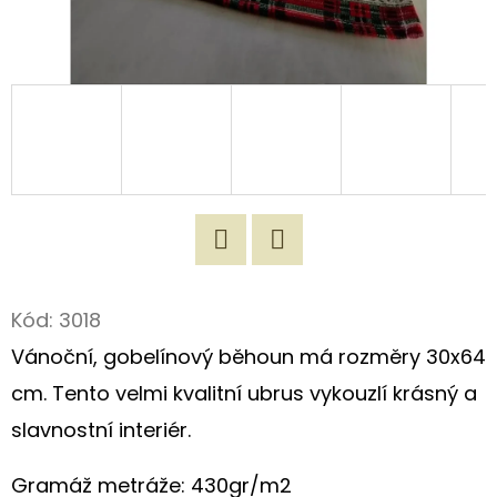
D
O
P
O
R
U
Č
U
J
Twitter
Facebook
E
Kód:
3018
M
Vánoční, gobelínový běhoun má rozměry 30x64
E
cm. Tento velmi kvalitní ubrus vykouzlí krásný a
slavnostní interiér.
ZÁSTĚRA
Z
Gramáž metráže: 430gr/m2
REŽNÉHO