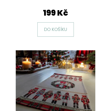
E
T
199 Kč
E
N
DO KOŠÍKU
A
J
Í
T
?
HLEDAT