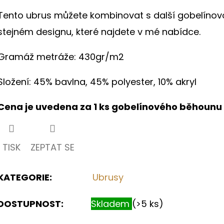
hvězdiček.
Tento ubrus můžete kombinovat s další gobelínov
stejném designu, které najdete v mé nabídce.
Gramáž metráže: 430gr/m2
Složení: 45% bavlna, 45% polyester, 10% akryl
Cena je uvedena za 1 ks gobelínového běhounu
TISK
ZEPTAT SE
KATEGORIE
:
Ubrusy
DOSTUPNOST:
Skladem
(>5 ks)