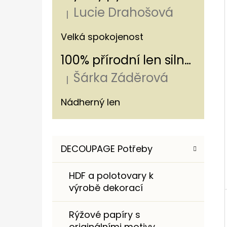
Í
Lucie Drahošová
P
|
Hodnocení produktu je 5 z 5 hvězdiče
A
100% PŘÍRODNÍ LEN S LUČNÍM KVÍTÍM A
Velká spokojenost
MÁKY 240 G/M²
N
100% přírodní len silný - s pruhem 320g/m
220 Kč
E
Šárka Záděrová
L
|
Hodnocení produktu je 5 z 5 hvězdiče
Nádherný len
K
Přeskočit
DECOUPAGE Potřeby
A
kategorie
T
HDF a polotovary k
E
výrobě dekorací
G
O
Rýžové papíry s
R
originálními motivy