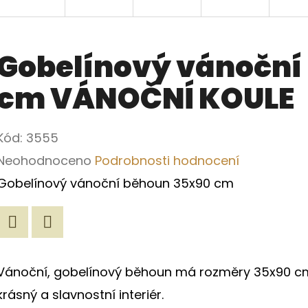
Gobelínový vánoční
cm VÁNOČNÍ KOULE
Kód:
3555
Průměrné
Neohodnoceno
Podrobnosti hodnocení
hodnocení
Gobelínový vánoční běhoun 35x90 cm
produktu
je
Twitter
Facebook
0,0
Vánoční, gobelínový běhoun má rozměry 35x90 cm. 
z
krásný a slavnostní interiér.
5