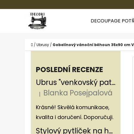
K
Přejít
O
Zpět
Zpět
na
DECOUPAGE POTŘ
Š
do
do
obsah
Í
obchodu
obchodu
CO
K
Domů
/
Ubrusy
/
Gobelínový vánoční běhoun 35x90 cm 
P
O
POSLEDNÍ RECENZE
S
Ubrus "venkovský patchwork"
T
Blanka Posejpalová
R
|
Hodnocení produktu je 5 z 5 hvězdiče
A
Krásné! Skvělá komunikace,
N
kvalita i doručení. Doporučuji.
N
Stylový pytlíček na houby v rustikálním stylu