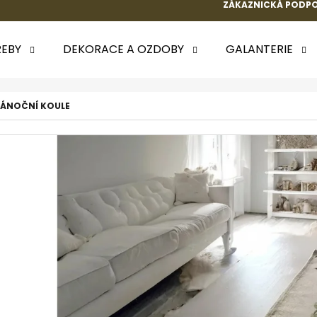
ZÁKAZNICKÁ PODPO
EBY
DEKORACE A OZDOBY
GALANTERIE
 POTŘEBUJETE NAJÍT?
VÁNOČNÍ KOULE
HLEDAT
DOPORUČUJEME
k.