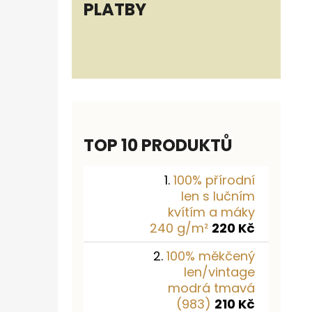
PLATBY
TOP 10 PRODUKTŮ
100% přírodní
len s lučním
kvítím a máky
240 g/m²
220 Kč
100% měkčený
len/vintage
modrá tmavá
(983)
210 Kč