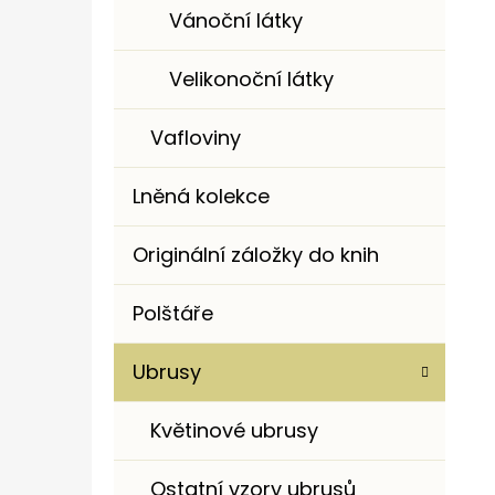
Vánoční látky
Velikonoční látky
Vafloviny
Lněná kolekce
Originální záložky do knih
Polštáře
Ubrusy
Květinové ubrusy
Ostatní vzory ubrusů