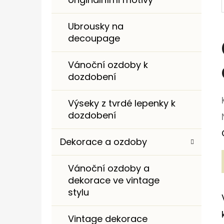
I
E
Ubrousky na
decoupage
Vánoční ozdoby k
dozdobení
Výseky z tvrdé lepenky k
dozdobení
Dekorace a ozdoby
Vánoční ozdoby a
dekorace ve vintage
stylu
Vintage dekorace