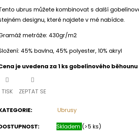
hvězdiček.
Tento ubrus můžete kombinovat s další gobelínov
stejném designu, které najdete v mé nabídce.
Gramáž metráže: 430gr/m2
Složení: 45% bavlna, 45% polyester, 10% akryl
Cena je uvedena za 1 ks gobelínového běhounu
TISK
ZEPTAT SE
KATEGORIE
:
Ubrusy
DOSTUPNOST:
Skladem
(>5 ks)