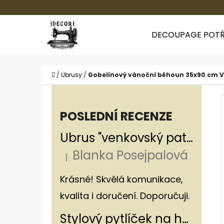
K
Přejít
O
Zpět
Zpět
na
DECOUPAGE POTŘ
Š
do
do
obsah
Í
obchodu
obchodu
CO
K
Domů
/
Ubrusy
/
Gobelínový vánoční běhoun 35x90 cm
P
O
POSLEDNÍ RECENZE
S
Ubrus "venkovský patchwork"
T
Blanka Posejpalová
R
|
Hodnocení produktu je 5 z 5 hvězdiče
A
Krásné! Skvělá komunikace,
N
kvalita i doručení. Doporučuji.
N
Stylový pytlíček na houby v rustikálním stylu