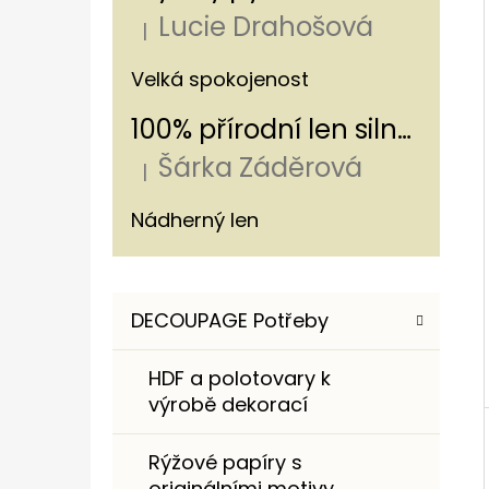
Í
Lucie Drahošová
P
|
Hodnocení produktu je 5 z 5 hvězdiče
A
ROMANTICKÁ NÁKUPNÍ TAŠKA S
Velká spokojenost
HORTENZIÍ A KRAJKOU
N
100% přírodní len silný - s pruhem 320g/m
250 Kč
E
Šárka Záděrová
L
|
Hodnocení produktu je 5 z 5 hvězdiče
Nádherný len
K
Přeskočit
DECOUPAGE Potřeby
A
kategorie
T
HDF a polotovary k
E
výrobě dekorací
G
O
Rýžové papíry s
R
originálními motivy