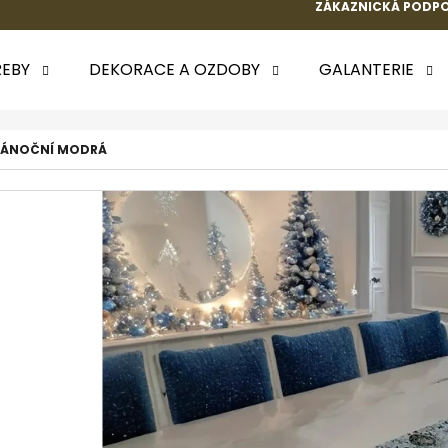
ZÁKAZNICKÁ PODPO
EBY
DEKORACE A OZDOBY
GALANTERIE
 POTŘEBUJETE NAJÍT?
 VÁNOČNÍ MODRÁ
HLEDAT
DOPORUČUJEME
k.