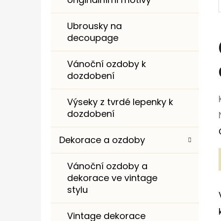
I
E
Ubrousky na
decoupage
Vánoční ozdoby k
dozdobení
Výseky z tvrdé lepenky k
dozdobení
Dekorace a ozdoby
Vánoční ozdoby a
dekorace ve vintage
stylu
Vintage dekorace