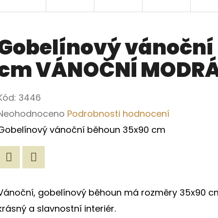
Gobelínový vánoční
cm VÁNOČNÍ MODR
Kód:
3446
Průměrné
Neohodnoceno
Podrobnosti hodnocení
hodnocení
Gobelínový vánoční běhoun 35x90 cm
produktu
je
Twitter
Facebook
0,0
Vánoční, gobelínový běhoun má rozměry 35x90 cm. 
z
krásný a slavnostní interiér.
5