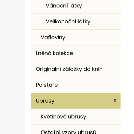
Vánoční látky
Velikonoční látky
Vafloviny
Lněná kolekce
Originální záložky do knih
Polštáře
Ubrusy
Květinové ubrusy
Ostatní vzory ubrusů