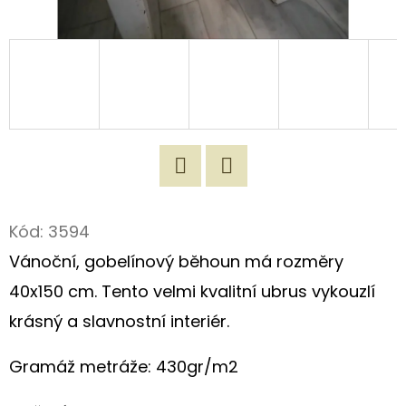
D
O
P
O
R
U
Č
Twitter
Facebook
U
J
Kód:
3594
E
Vánoční, gobelínový běhoun má rozměry
M
40x150 cm. Tento velmi kvalitní ubrus vykouzlí
E
krásný a slavnostní interiér.
Gramáž metráže: 430gr/m2
ORIGINÁLNÍ
LÁTKOVÁ
TAŠKA