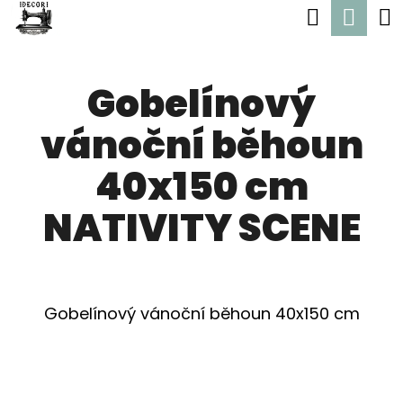
K
Hledat
Nák
Přejít
O
Zpět
Zpět
na
koší
Š
obsah
Gobelínový
Í
C
K
vánoční běhoun
O
P
40x150 cm
O
NATIVITY SCENE
T
Ř
E
Gobelínový vánoční běhoun 40x150 cm
B
U
J