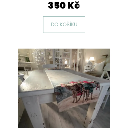
E
350 Kč
T
E
DO KOŠÍKU
N
A
J
Í
T
?
HLEDAT