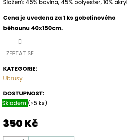
Složení: 45% bavlna, 45% polyester, 10% akryl
PRO
MILOVNÍKY
KONÍ
Cena je uvedena za 1 ks gobelínového
199
běhounu 40x150cm.
Kč
ZEPTAT SE
KATEGORIE
:
Ubrusy
DOSTUPNOST:
Skladem
(>5 ks)
350 Kč