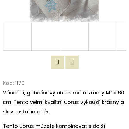
D
O
P
O
R
U
Č
U
J
Twitter
Facebook
E
Kód:
1170
M
Vánoční, gobelínový ubrus má rozměry 140x180
E
cm. Tento velmi kvalitní ubrus vykouzlí krásný a
slavnostní interiér.
100%
MĚKČENÝ
Tento ubrus můžete kombinovat s další
LEN/VINTAGE