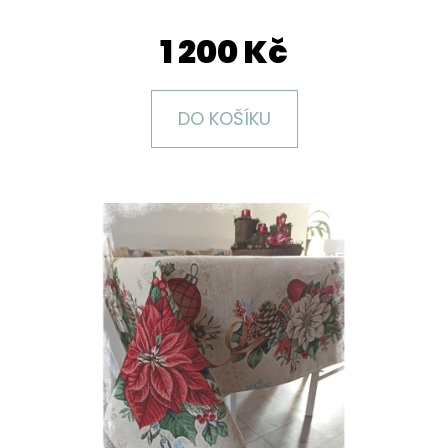
E
T
1 200 Kč
E
N
DO KOŠÍKU
A
J
Í
T
?
HLEDAT