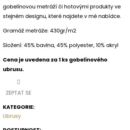
VZHLED
gobelínovou metráží či hotovými produkty ve
-
MODRO
stejném designu, které najdete v mé nabídce.
ZELENÁ
LAGUNA
(327)
Gramáž metráže: 430gr/m2
210
Kč
Složení: 45% bavlna, 45% polyester, 10% akryl
Cena je uvedena za 1 ks gobelínového
ubrusu.
ZEPTAT SE
KATEGORIE
:
Ubrusy
DOSTUPNOST: