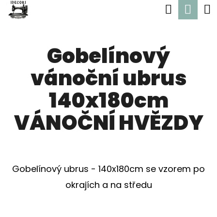
K
Hledat
Nák
Přejít
O
Zpět
Zpět
na
koší
Š
obsah
Gobelínový
Í
C
K
vánoční ubrus
O
P
140x180cm
O
VÁNOČNÍ HVĚZDY
T
Ř
E
Gobelínový ubrus - 140x180cm se vzorem po
B
okrajích a na středu
U
J