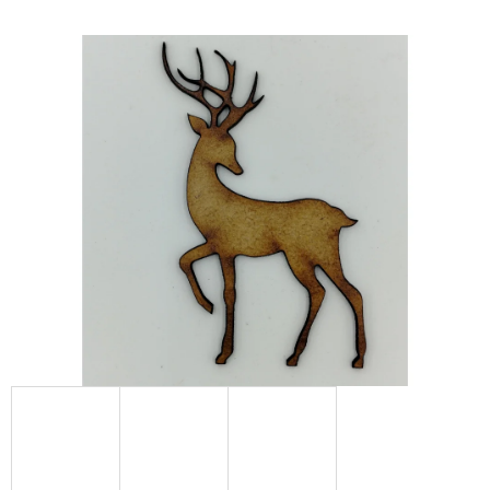
E
T
E
N
A
J
Í
T
?
HLEDAT