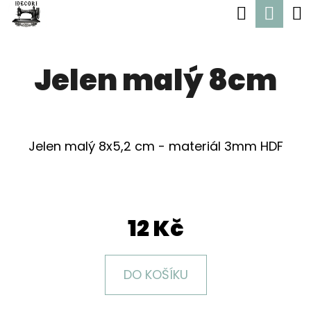
K
Hledat
Nák
Přejít
O
Zpět
Zpět
na
koší
Š
obsah
Jelen malý 8cm
Í
C
K
O
P
Jelen malý 8x5,2 cm - materiál 3mm HDF
O
T
Ř
E
12 Kč
B
U
DO KOŠÍKU
J