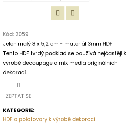
D
O
Twitter
Facebook
P
Kód:
2059
O
R
Jelen malý 8 x 5,2 cm - materiál 3mm HDF
U
Tento HDF tvrdý podklad se používá nejčastěji k
Č
výrobě decoupage a mix media originálních
U
dekorací.
J
E
M
E
ZEPTAT SE
KATEGORIE
:
UTĚRKA
HDF a polotovary k výrobě dekorací
100%
PŘÍRODNÍ