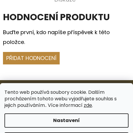
HODNOCENÍ PRODUKTU
Buďte první, kdo napíše příspěvek k této
položce.
PŘIDAT HODNOCENÍ
Z
Á
Tento web používá soubory cookie. Dalším
procházením tohoto webu vyjadřujete souhlas s
P
Facebook
Instagram
jejich používáním.. Více informací
zde
.
A
Nastavení
T
Vytvořil Shoptet