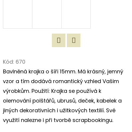
D
O
P
O
R
U
Twitter
Facebook
Č
Kód:
670
U
Bavlněná krajka o šíři 15mm. Má krásný, jemný
J
vzor a tím dodává romantický vzhled Vašim
E
M
výrobkům. Použití: Krajka se používá k
E
olemování polštářů, ubrusů, deček, kabelek a
jiných dekorativních i užitkových textilií. Své
ROMANTICKÁ
využití nalezne i při tvorbě scrapbookingu.
NÁKUPNÍ
TAŠKA