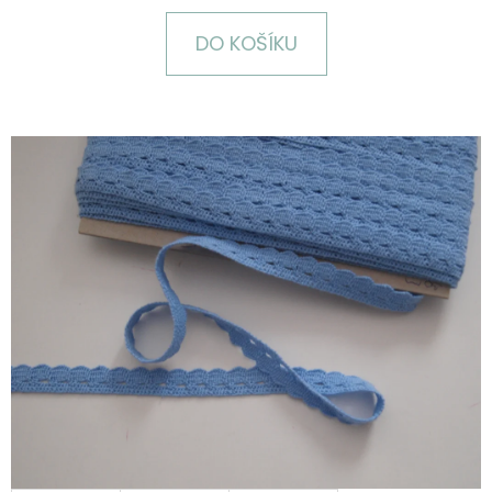
E
T
DO KOŠÍKU
E
N
A
J
Í
T
?
HLEDAT