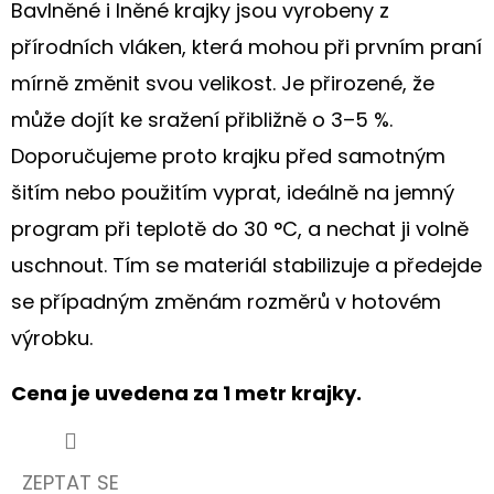
S
Bavlněné i lněné krajky jsou vyrobeny z
HORTENZIÍ
A
přírodních vláken, která mohou při prvním praní
KRAJKOU
mírně změnit svou velikost. Je přirozené, že
250
může dojít ke sražení přibližně o 3–5 %.
Kč
Doporučujeme proto krajku před samotným
šitím nebo použitím vyprat, ideálně na jemný
program při teplotě do 30 °C, a nechat ji volně
uschnout. Tím se materiál stabilizuje a předejde
se případným změnám rozměrů v hotovém
výrobku.
Cena je uvedena za 1 metr krajky.
ZEPTAT SE