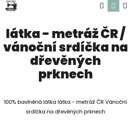
K
Hledat
Nák
Přejít
O
Zpět
Zpět
na
koší
Š
obsah
látka - metráž ČR /
Í
C
K
vánoční srdíčka na
O
P
dřevěných
O
prknech
T
Ř
E
100% bavlněná látka látka - metráž ČR Vánoční
B
srdíčka na dřevěných prknech
U
J