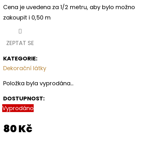
S
Cena je uvedena za 1/2 metru, aby bylo možno
HORTENZIÍ
A
zakoupit i 0,50 m
KRAJKOU
250
Kč
ZEPTAT SE
KATEGORIE
:
Dekorační látky
Položka byla vyprodána…
DOSTUPNOST:
Vyprodáno
80 Kč