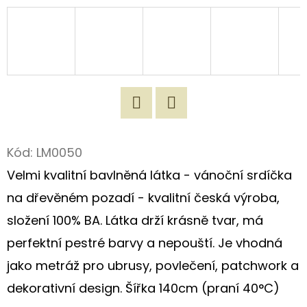
D
O
P
O
R
U
Twitter
Facebook
Č
Kód:
LM0050
U
J
Velmi kvalitní bavlněná látka - vánoční srdíčka
E
na dřevěném pozadí - kvalitní česká výroba,
M
složení 100% BA. Látka drží krásně tvar, má
E
perfektní pestré barvy a nepouští. Je vhodná
jako metráž pro ubrusy, povlečení, patchwork a
ORIGINÁLNÍ
dekorativní design. Šířka 140cm (praní 40°C)
NÁKUPNÍ
TAŠKA