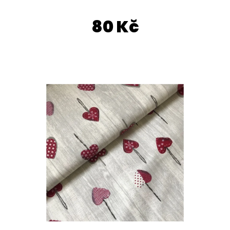
E
T
80 Kč
E
N
A
J
Í
T
?
HLEDAT