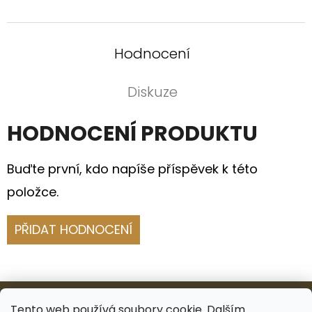
Hodnocení
Diskuze
HODNOCENÍ PRODUKTU
Buďte první, kdo napíše příspěvek k této
položce.
PŘIDAT HODNOCENÍ
Z
Tento web používá soubory cookie. Dalším