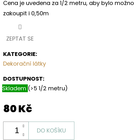
S
Cena je uvedena za 1/2 metru, aby bylo možno
MOTIVEM
PEČIVA
zakoupit i 0,50m
II.
199
Kč
ZEPTAT SE
KATEGORIE
:
Dekorační látky
DOSTUPNOST:
Skladem
(>5 1/2 metru)
80 Kč
DO KOŠÍKU