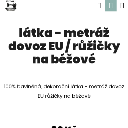
K
Hledat
Nák
Přejít
O
Zpět
Zpět
na
koší
Š
obsah
látka - metráž
Í
C
K
dovoz EU / růžičky
O
P
na béžové
O
T
Ř
100% bavlněná, dekorační látka - metráž dovoz
E
EU růžičky na béžové
B
U
J