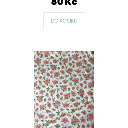
80 Kč
E
T
E
DO KOŠÍKU
N
A
J
Í
T
?
HLEDAT