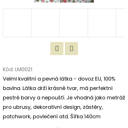
D
O
P
O
R
U
Č
Twitter
Facebook
U
Kód:
LM0021
J
Velmi kvalitní a pevná látka - dovoz EU, 100%
E
M
bavlna. Látka drží krásně tvar, má perfektní
E
pestré barvy a nepouští. Je vhodná jako metráž
pro ubrusy, dekorativní design, zástěry,
ORIGINÁLNÍ
patchwork, povlečení atd. Šířka 140cm
NÁKUPNÍ
TAŠKA