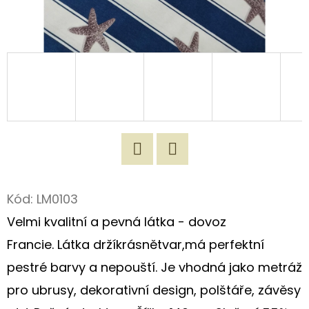
D
O
P
O
R
U
Č
U
J
Twitter
Facebook
E
Kód:
LM0103
M
Velmi kvalitní a pevná látka - dovoz
E
Francie. Látka drží
krásně
tvar,má perfektní
pestré barvy a nepouští. Je vhodná jako metráž
UTĚRKA
pro ubrusy, dekorativní design, polštáře, závěsy
100%
PŘÍRODNÍ