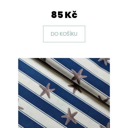
E
T
85 Kč
E
N
DO KOŠÍKU
A
J
Í
T
?
HLEDAT