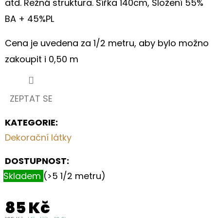
atd. Režná struktura. Šířka 140cm, Složení 55%
LEN
S
BA + 45%PL
LUČNÍM
KVÍTÍM
A
Cena je uvedena za 1/2 metru, aby bylo možno
MÁKY
zakoupit i 0,50 m
255
Kč
ZEPTAT SE
KATEGORIE
:
Dekorační látky
DOSTUPNOST:
Skladem
(>5 1/2 metru)
85 Kč