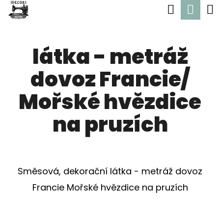
K
Hledat
Nák
Přejít
O
Zpět
Zpět
na
koší
Š
obsah
látka - metráž
Í
C
K
dovoz Francie/
O
P
Mořské hvězdice
O
na pruzích
T
Ř
E
Směsová, dekorační látka - metráž dovoz
B
Francie Mořské hvězdice na pruzích
U
J