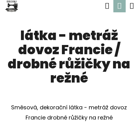
K
Hledat
Nák
Přejít
O
Zpět
Zpět
na
koší
Š
obsah
látka - metráž
Í
C
K
dovoz Francie /
O
P
drobné růžičky na
O
režné
T
Ř
E
Směsová, dekorační látka - metráž dovoz
B
Francie drobné růžičky na režné
U
J