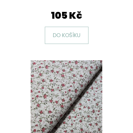
E
T
105 Kč
E
N
DO KOŠÍKU
A
J
Í
T
?
HLEDAT