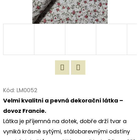
D
O
P
O
R
U
Č
U
J
Twitter
Facebook
E
Kód:
LM0052
M
Velmi kvalitní a pevná dekorační látka –
E
dovoz Francie.
Látka je příjemná na dotek, dobře drží tvar a
ORIGINÁLNÍ
vyniká krásně sytými, stálobarevnými odstíny
LÁTKOVÁ
TAŠKA