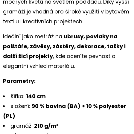
modrých květů na světlém podkladu. Díky vyšší
PRO
MILOVNÍKY
gramáži je vhodná pro široké využití v bytovém
KONÍ
textilu i kreativních projektech.
199
Kč
Ideální jako metráž na
ubrusy, povlaky na
polštáře, závěsy, zástěry, dekorace, tašky i
další šicí projekty
, kde oceníte pevnost a
elegantní vzhled materiálu.
Parametry:
šířka:
140 cm
složení:
90 % bavlna (BA) + 10 % polyester
(PL)
gramáž:
210 g/m²