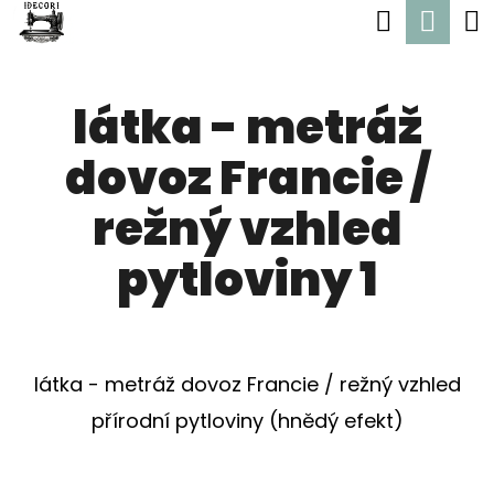
K
Hledat
Nák
Přejít
O
Zpět
Zpět
na
koší
Š
obsah
látka - metráž
Í
C
K
dovoz Francie /
O
P
režný vzhled
O
pytloviny 1
T
Ř
E
látka - metráž dovoz Francie / režný vzhled
B
přírodní pytloviny (hnědý efekt)
U
J