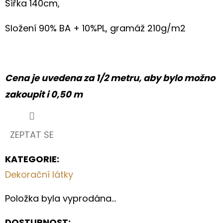
Šířka 140cm,
REŽNÝ
PŘÍRODNÍ
LEN
Složení 90% BA + 10%PL, gramáž 210g/m2
93G/M2
BÍLÁ
190
Kč
Cena je uvedena za 1/2 metru, aby bylo možno
zakoupit i 0,50 m
ZEPTAT SE
KATEGORIE
:
Dekorační látky
Položka byla vyprodána…
DOSTUPNOST: