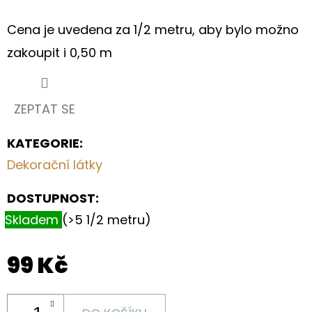
S
KVĚTINOVÝM
MOTIVEM
Cena je uvedena za 1/2 metru, aby bylo možno
zakoupit i 0,50 m
199
Kč
ZEPTAT SE
KATEGORIE
:
Dekorační látky
DOSTUPNOST:
Skladem
(>5 1/2 metru)
99 Kč