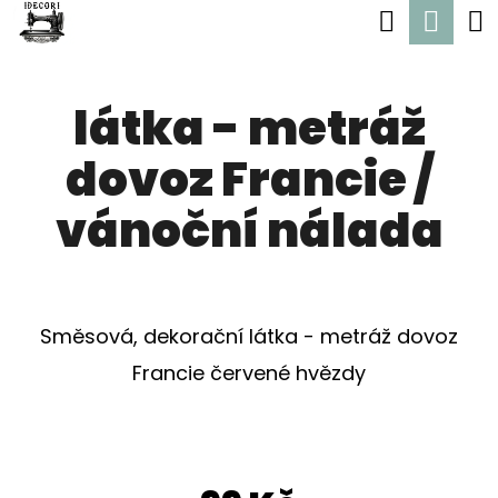
K
Hledat
Nák
Přejít
O
Zpět
Zpět
na
koší
Š
obsah
látka - metráž
Í
C
K
dovoz Francie /
O
P
vánoční nálada
O
T
Ř
Směsová, dekorační látka - metráž dovoz
E
Francie červené hvězdy
B
U
J