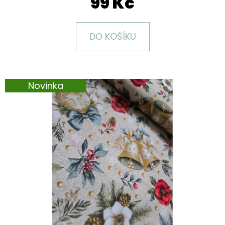
99 Kč
E
T
E
DO KOŠÍKU
N
A
J
Novinka
Í
T
?
HLEDAT