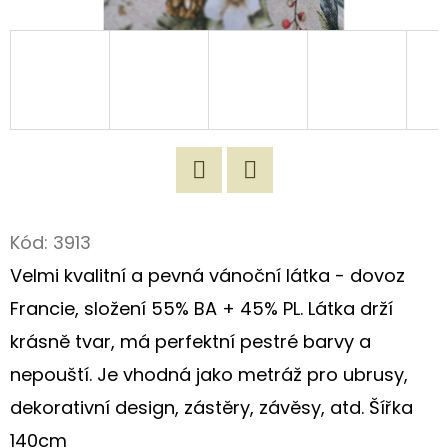
D
O
P
O
R
U
Č
Twitter
Facebook
U
Kód:
3913
J
Velmi kvalitní a pevná vánoční látka - dovoz
E
M
Francie, složení 55% BA + 45% PL. Látka drží
E
krásně tvar, má perfektní pestré barvy a
nepouští. Je vhodná jako metráž pro ubrusy,
ORIGINÁLNÍ
dekorativní design, zástěry, závěsy, atd. Šířka
ROMANTICKÁ
TAŠKA
140cm