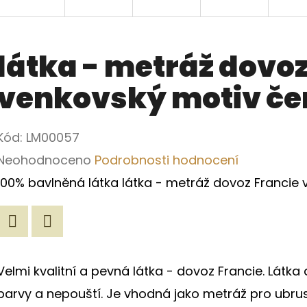
látka - metráž dovoz
venkovský motiv čer
Kód:
LM00057
Průměrné
Neohodnoceno
Podrobnosti hodnocení
hodnocení
100% bavlněná látka látka - metráž dovoz Francie 
produktu
je
Twitter
Facebook
0,0
Velmi kvalitní a pevná látka - dovoz Francie. Látka 
z
barvy a nepouští. Je vhodná jako metráž pro ubrusy
5