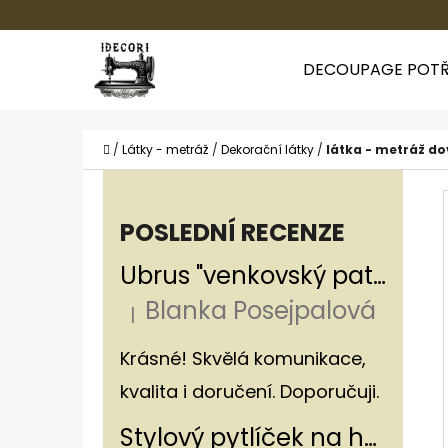
K
Přejít
O
Zpět
Zpět
na
DECOUPAGE POTŘ
Š
do
do
obsah
Í
obchodu
obchodu
CO
K
Domů
/
Látky - metráž
/
Dekorační látky
/
látka - metráž do
P
O
POSLEDNÍ RECENZE
S
Ubrus "venkovský patchwork"
T
Blanka Posejpalová
R
|
Hodnocení produktu je 5 z 5 hvězdiče
A
Krásné! Skvělá komunikace,
N
kvalita i doručení. Doporučuji.
N
Stylový pytlíček na houby v rustikálním stylu