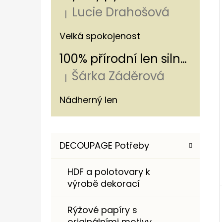
Í
Lucie Drahošová
P
|
Hodnocení produktu je 5 z 5 hvězdiče
A
ROMANTICKÁ NÁKUPNÍ TAŠKA S
Velká spokojenost
HORTENZIÍ A KRAJKOU
N
100% přírodní len silný - s pruhem 320g/m
250 Kč
E
Šárka Záděrová
L
|
Hodnocení produktu je 5 z 5 hvězdiče
Nádherný len
K
Přeskočit
DECOUPAGE Potřeby
A
kategorie
T
HDF a polotovary k
E
výrobě dekorací
G
O
Rýžové papíry s
R
originálními motivy