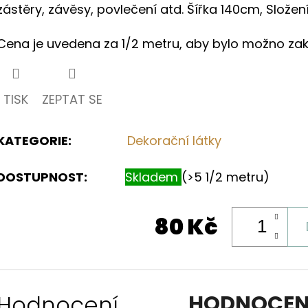
zástěry, závěsy, povlečení atd. Šířka 140cm, Složen
hvězdiček.
Cena je uvedena za 1/2 metru, aby bylo možno zak
TISK
ZEPTAT SE
KATEGORIE
:
Dekorační látky
DOSTUPNOST:
Skladem
(>5 1/2 metru)
80 Kč
Hodnocení
HODNOCEN