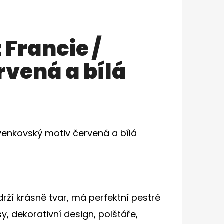
 Francie /
vená a bílá
venkovský motiv červená a bílá
drží krásně tvar, má perfektní pestré
, dekorativní design, polštáře,