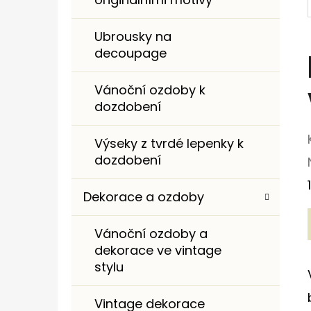
I
E
Ubrousky na
decoupage
Vánoční ozdoby k
dozdobení
Výseky z tvrdé lepenky k
dozdobení
Dekorace a ozdoby
Vánoční ozdoby a
dekorace ve vintage
stylu
Vintage dekorace