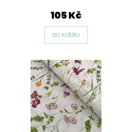
E
T
105 Kč
E
N
DO KOŠÍKU
A
J
Í
T
?
HLEDAT