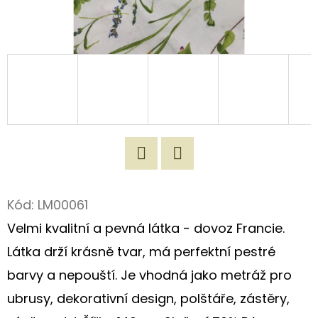
D
O
P
O
R
U
Č
U
J
Twitter
Facebook
E
Kód:
LM00061
M
Velmi kvalitní a pevná látka - dovoz Francie.
E
Látka drží krásně tvar, má perfektní pestré
barvy a nepouští. Je vhodná jako metráž pro
100%
ubrusy, dekorativní design, polštáře, zástěry,
MĚKČENÝ
LEN/VINTAGE