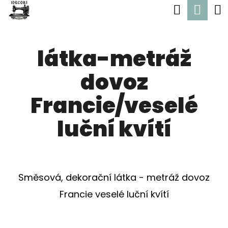
K
Hledat
Nák
Přejít
O
Zpět
Zpět
na
koší
Š
obsah
látka-metráž
Í
C
K
dovoz
O
P
Francie/veselé
O
luční kvítí
T
Ř
E
Směsová, dekorační látka - metráž dovoz
B
Francie veselé luční kvítí
U
J