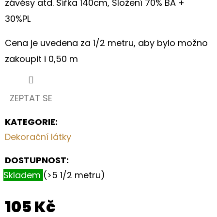
závěsy atd. Šířka 140cm, Složení 70% BA +
MODRÁ
TMAVÁ
30%PL
(983)
210
Cena je uvedena za 1/2 metru, aby bylo možno
Kč
zakoupit i 0,50 m
ZEPTAT SE
KATEGORIE
:
Dekorační látky
DOSTUPNOST:
Skladem
(>5 1/2 metru)
105 Kč