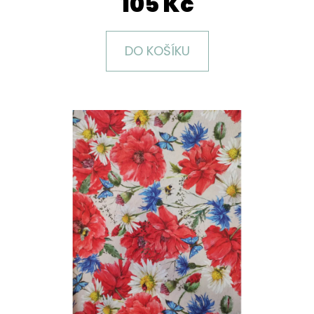
105 Kč
E
T
E
DO KOŠÍKU
N
A
J
Í
T
?
HLEDAT