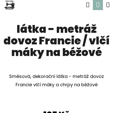
K
Hledat
Nák
Přejít
O
Zpět
Zpět
na
koší
Š
obsah
látka - metráž
Í
C
K
dovoz Francie / vlčí
O
P
máky na béžové
O
T
Ř
Směsová, dekorační látka - metráž dovoz
E
Francie vlčí máky a chrpy na béžové
B
U
J