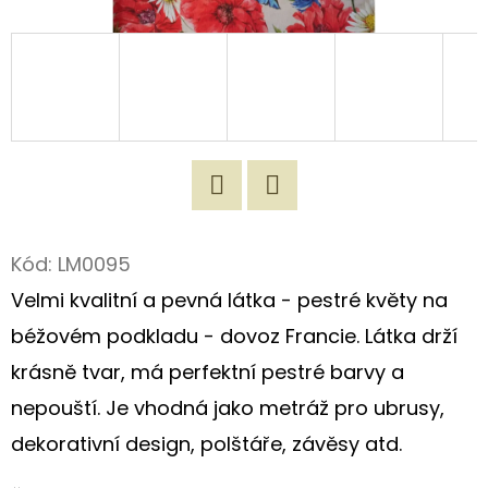
D
O
P
O
R
U
Č
Twitter
Facebook
U
Kód:
LM0095
J
Velmi kvalitní a pevná látka - pestré květy na
E
M
béžovém podkladu - dovoz Francie. Látka drží
E
krásně tvar, má perfektní pestré barvy a
nepouští. Je vhodná jako metráž pro ubrusy,
ORIGINÁLNÍ
dekorativní design, polštáře, závěsy atd.
LÁTKOVÁ
TAŠKA