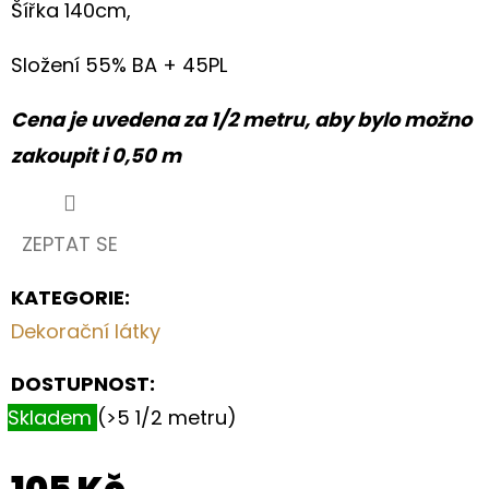
PRO
Šířka 140cm,
MILOVNÍKY
PSŮ
Složení 55% BA + 45PL
199
Kč
Cena je uvedena za 1/2 metru, aby bylo možno
zakoupit i 0,50 m
ZEPTAT SE
KATEGORIE
:
Dekorační látky
DOSTUPNOST:
Skladem
(>5 1/2 metru)
105 Kč