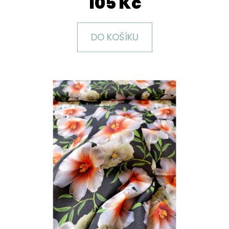
105 Kč
E
T
E
DO KOŠÍKU
N
A
J
Í
T
?
HLEDAT