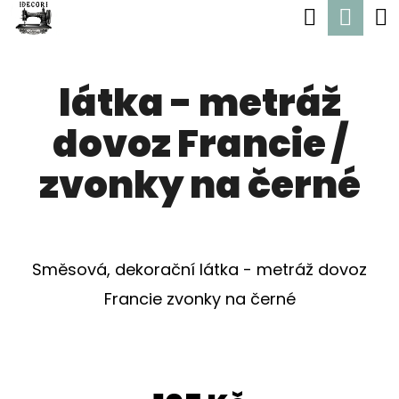
K
Hledat
Nák
Přejít
O
Zpět
Zpět
na
koší
Š
obsah
látka - metráž
Í
C
K
dovoz Francie /
O
P
zvonky na černé
O
T
Ř
Směsová, dekorační látka - metráž dovoz
E
Francie zvonky na černé
B
U
J