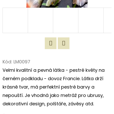
D
O
P
O
R
U
Č
Twitter
Facebook
U
Kód:
LM0097
J
Velmi kvalitní a pevná látka - pestré květy na
E
M
černém podkladu - dovoz Francie. Látka drží
E
krásně tvar, má perfektní pestré barvy a
nepouští. Je vhodná jako metráž pro ubrusy,
ROMANTICKÁ
dekorativní design, polštáře, závěsy atd.
NÁKUPNÍ
TAŠKA