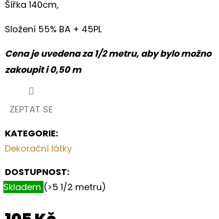
S
Šířka 140cm,
HORTENZIÍ
A
KRAJKOU
Složení 55% BA + 45PL
250
Cena je uvedena za 1/2 metru, aby bylo možno
Kč
zakoupit i 0,50 m
ZEPTAT SE
KATEGORIE
:
Dekorační látky
DOSTUPNOST:
Skladem
(>5 1/2 metru)
105 Kč