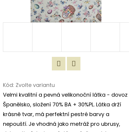
D
O
P
O
R
U
Č
U
J
Twitter
Facebook
E
Kód:
Zvolte variantu
M
Velmi kvalitní a pevná velikonoční látka - dovoz
E
Španělsko, složení 70% BA + 30%PL. Látka drží
krásně tvar, má perfektní pestré barvy a
ORIGINÁLNÍ
nepouští. Je vhodná jako metráž pro ubrusy,
LÁTKOVÁ
TAŠKA