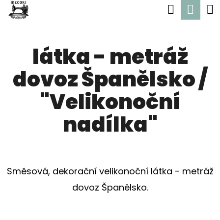
K
Hledat
Nák
Přejít
O
Zpět
Zpět
na
koší
Š
obsah
látka - metráž
Í
C
K
dovoz Španělsko /
O
P
"Velikonoční
O
nadílka"
T
Ř
E
Směsová, dekorační velikonoční látka - metráž
B
dovoz Španělsko.
U
J