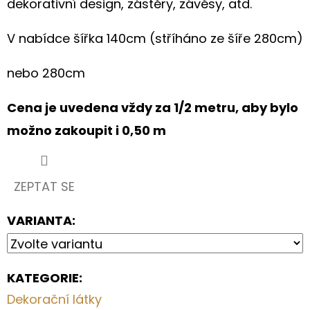
dekorativní design, zástěry, závěsy, atd.
PRO
MILOVNÍKY
KONÍ
V nabídce šířka 140cm (stříháno ze šíře 280cm)
199
Kč
nebo 280cm
Cena je uvedena vždy za 1/2 metru, aby bylo
možno zakoupit i 0,50 m
ZEPTAT SE
VARIANTA:
KATEGORIE
:
Dekorační látky