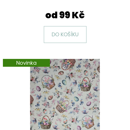
E
T
od
99 Kč
E
N
DO KOŠÍKU
A
J
Í
Novinka
T
?
HLEDAT