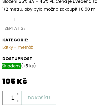
Složení 55% BA + 45% PL. Cena je uvedena za
S
KVĚTINOVÝM
1/2 metru, aby bylo možno zakoupit i 0,50 m
MOTIVEM
199
Kč
ZEPTAT SE
KATEGORIE
:
Látky - metráž
DOSTUPNOST:
Skladem
(>5 ks)
105 Kč
DO KOŠÍKU