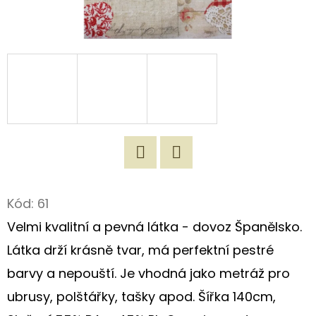
D
O
P
O
R
U
Č
U
J
Twitter
Facebook
E
Kód:
61
M
Velmi kvalitní a pevná látka - dovoz Španělsko.
E
Látka drží krásně tvar, má perfektní pestré
barvy a nepouští. Je vhodná jako metráž pro
ORIGINÁLNÍ
ubrusy, polštářky, tašky apod. Šířka 140cm,
ROMANTICKÁ
TAŠKA