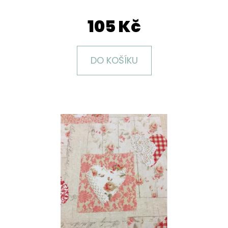
E
T
105 Kč
E
N
DO KOŠÍKU
A
J
Í
T
?
HLEDAT