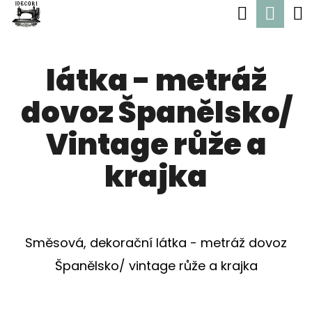
K
Hledat
Nák
Přejít
O
Zpět
Zpět
na
koší
Š
obsah
látka - metráž
Í
C
K
dovoz Španělsko/
O
P
Vintage růže a
O
krajka
T
Ř
E
Směsová, dekorační látka - metráž dovoz
B
Španělsko/ vintage růže a krajka
U
J