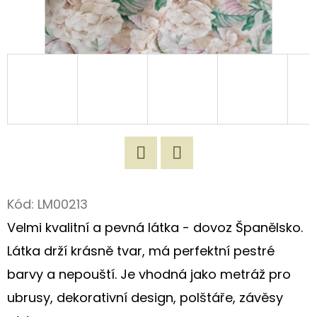
D
O
P
O
R
U
Č
U
J
Twitter
Facebook
E
Kód:
LM00213
M
Velmi kvalitní a pevná látka - dovoz Španělsko.
E
Látka drží krásně tvar, má perfektní pestré
barvy a nepouští. Je vhodná jako metráž pro
100%
ubrusy, dekorativní design, polštáře, závěsy
MĚKČENÝ
LEN/VINTAGE