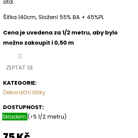
atd.
MODRÁ
TMAVÁ
(983)
Šířka 140cm, Složení 55% BA + 45%PL
210
Kč
Cena je uvedena za 1/2 metru, aby bylo
možno zakoupit i 0,50 m
ZEPTAT SE
KATEGORIE
:
Dekorační látky
DOSTUPNOST:
Skladem
(>5 1/2 metru)
75 Kč