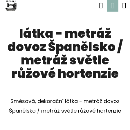
K
Hledat
Nák
Přejít
O
Zpět
Zpět
na
koší
Š
obsah
látka - metráž
Í
C
K
dovoz Španělsko /
O
P
metráž světle
O
růžové hortenzie
T
Ř
E
Směsová, dekorační látka - metráž dovoz
B
Španělsko / metráž světle růžové hortenzie
U
J