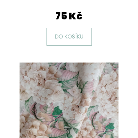
E
T
75 Kč
E
N
DO KOŠÍKU
A
J
Í
T
?
HLEDAT