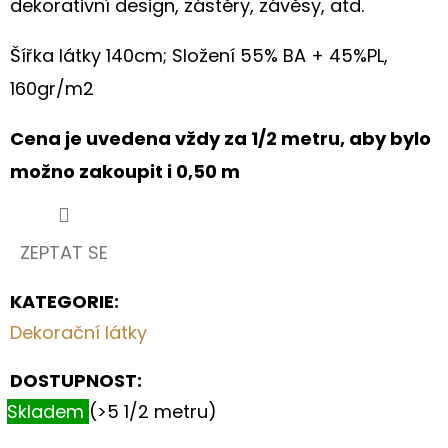
dekorativní design, zástěry, závěsy, atd.
S
MOTIVEM
PEČIVA
Šířka látky 140cm;
Složení 55% BA + 45%PL,
II.
160gr/m2
199
Kč
Cena je uvedena vždy za 1/2 metru, aby bylo
možno zakoupit i 0,50 m
ZEPTAT SE
KATEGORIE
:
Dekorační látky
DOSTUPNOST:
Skladem
(>5 1/2 metru)