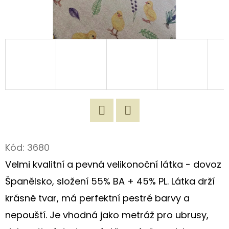
D
O
P
O
R
U
Č
U
J
Twitter
Facebook
E
Kód:
3680
M
Velmi kvalitní a pevná velikonoční látka - dovoz
E
Španělsko, složení 55% BA + 45% PL. Látka drží
krásně tvar, má perfektní pestré barvy a
ORIGINÁLNÍ
nepouští. Je vhodná jako metráž pro ubrusy,
NÁKUPNÍ
TAŠKA