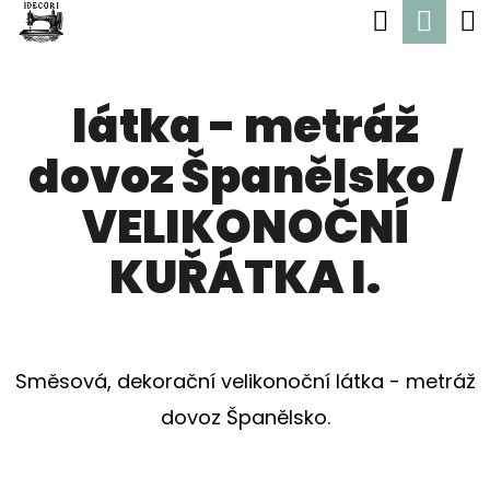
K
Hledat
Nák
Přejít
O
Zpět
Zpět
na
koší
Š
obsah
látka - metráž
Í
C
K
dovoz Španělsko /
O
P
VELIKONOČNÍ
O
KUŘÁTKA I.
T
Ř
E
Směsová, dekorační velikonoční látka - metráž
B
dovoz Španělsko.
U
J