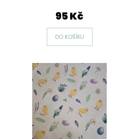
E
T
95 Kč
E
N
DO KOŠÍKU
A
J
Í
T
?
HLEDAT