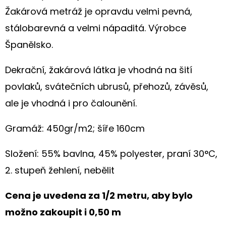
S
Žakárová metráž je opravdu velmi pevná,
HORTENZIÍ
A
stálobarevná a velmi nápaditá. Výrobce
KRAJKOU
Španělsko.
250
Kč
Dekrační, žakárová látka je vhodná na šití
povlaků, svátečních ubrusů, přehozů, závěsů,
ale je vhodná i pro čalounění.
Gramáž: 450gr/m2; šíře 160cm
Složení: 55% bavlna, 45% polyester, praní 30°C,
2. stupeň žehlení, nebělit
Cena je uvedena za 1/2 metru, aby bylo
možno zakoupit i 0,50 m