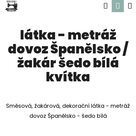
K
Hledat
Nák
Přejít
O
Zpět
Zpět
na
koší
Š
obsah
látka - metráž
Í
C
K
dovoz Španělsko /
O
P
žakár šedo bílá
O
kvítka
T
Ř
E
Směsová, žakárová, dekorační látka - metráž
B
dovoz Španělsko - šedo bílá
U
J