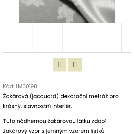
D
O
P
O
R
U
Č
U
J
Twitter
Facebook
E
Kód:
LM00198
M
Žakárová (jacquard) dekorační metráž pro
E
krásný, slavnostní interiér.
Tuto nádhernou žakárovou látku zdobí
ORIGINÁLNÍ
NÁKUPNÍ
žakárový vzor s jemným vzorem lístků.
TAŠKA