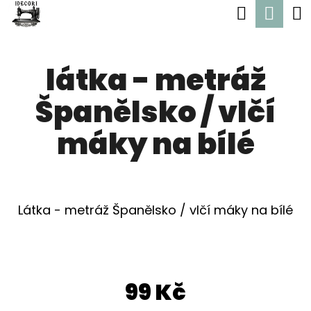
K
Hledat
Nák
Přejít
O
Zpět
Zpět
na
koší
Š
obsah
látka - metráž
Í
C
K
Španělsko / vlčí
O
P
máky na bílé
O
T
Ř
Látka - metráž Španělsko / vlčí máky na bílé
E
B
U
99 Kč
J