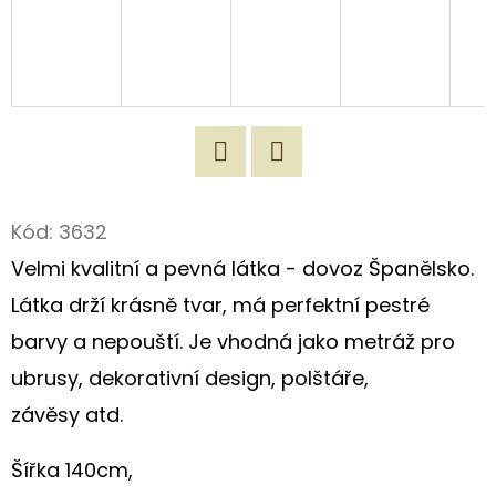
D
O
P
O
R
U
Twitter
Facebook
Č
Kód:
3632
U
Velmi kvalitní a pevná látka - dovoz Španělsko.
J
Látka drží krásně tvar, má perfektní pestré
E
M
barvy a nepouští. Je vhodná jako metráž pro
E
ubrusy, dekorativní design, polštáře,
závěsy atd.
ROMANTICKÁ
NÁKUPNÍ
Šířka 140cm,
TAŠKA