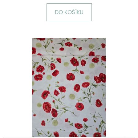
E
T
DO KOŠÍKU
E
N
A
J
Í
T
?
HLEDAT