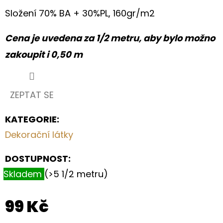
S
HORTENZIÍ
Složení 70% BA + 30%PL, 160gr/m2
A
KRAJKOU
Cena je uvedena za 1/2 metru, aby bylo možno
250
zakoupit i 0,50 m
Kč
ZEPTAT SE
KATEGORIE
:
Dekorační látky
DOSTUPNOST:
Skladem
(>5 1/2 metru)
99 Kč