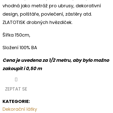
V
vhodná jako metráž pro ubrusy, dekorativní
PŘÍRODNÍM
STYLU
design, polštáře, povlečení, zástěry atd.
570
ZLATOTISK drobných hvězdiček.
Kč
Šířka 150cm,
Složení 100% BA
Cena je uvedena za 1/2 metru, aby bylo možno
zakoupit i 0,50 m
ZEPTAT SE
KATEGORIE
:
Dekorační látky