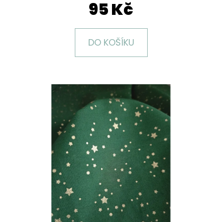
E
95 Kč
T
E
DO KOŠÍKU
N
A
J
Í
T
?
HLEDAT