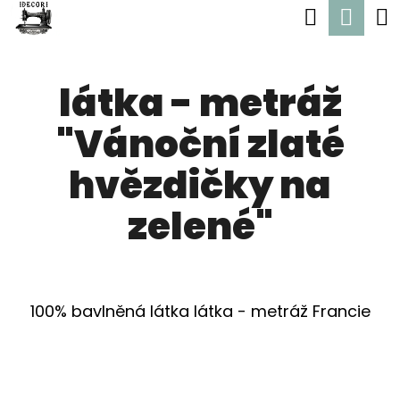
K
Hledat
Nák
Přejít
O
Zpět
Zpět
na
koší
Š
obsah
látka - metráž
Í
C
K
"Vánoční zlaté
O
P
hvězdičky na
O
zelené"
T
Ř
E
100% bavlněná látka látka - metráž Francie
B
U
J