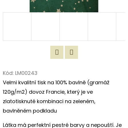
D
O
P
O
R
U
Č
Twitter
Facebook
U
J
Kód:
LM00243
E
Velmi kvalitní tisk na 100% bavlně (gramáž
M
120g/m2) dovoz Francie, který je ve
E
zlatotisknuté kombinaci na zeleném,
bavlněném podkladu
ORIGINÁLNÍ
LNĚNÁ
Látka má perfektní pestré barvy a nepouští. Je
TAŠKA