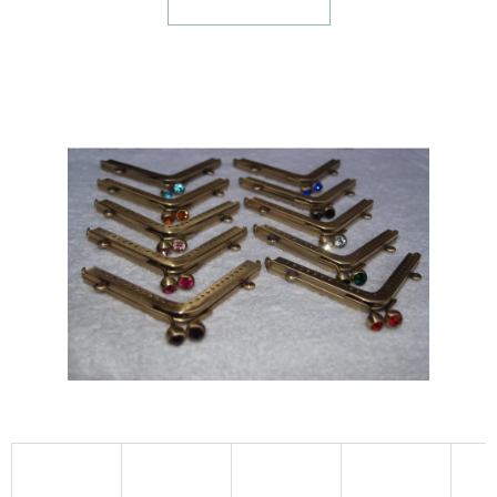
E
T
E
N
A
J
Í
T
?
HLEDAT