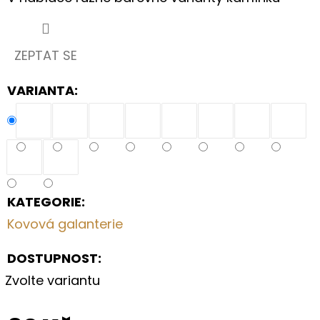
S
LUČNÍM
KVÍTÍM
A
MÁKY
ZEPTAT SE
240
G/M²
VARIANTA:
220
Kč
KATEGORIE
:
Kovová galanterie
DOSTUPNOST:
Zvolte variantu