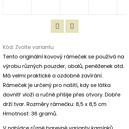
D
O
P
O
Twitter
Facebook
R
Kód:
Zvolte variantu
U
Tento originální kovový rámeček se používá na
Č
U
výrobu různých pouzder, obalů, peněženek atd.
J
Má velmi praktické a ozdobné zavírání.
E
Rámeček je určený pro našití, kdy se látka
M
E
dovnitř vloží a ručně přišije přes otvory. Dobře
drží tvar. Rozměry rámečku: 8,5 x 8,5 cm
Hmotnost: 36 gramů.
100%
PŘÍRODNÍ
LEN
V nabídce různé barevné varianty kamínků