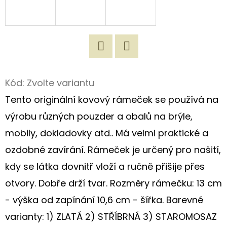
D
O
P
O
Twitter
Facebook
R
Kód:
Zvolte variantu
U
Tento originální kovový rámeček se používá na
Č
U
výrobu různých pouzder a obalů na brýle,
J
mobily, dokladovky atd.. Má velmi praktické a
E
ozdobné zavírání. Rámeček je určený pro našití,
M
E
kdy se látka dovnitř vloží a ručně přišije přes
otvory. Dobře drží tvar. Rozměry rámečku: 13 cm
- výška od zapínání 10,6 cm - šířka. Barevné
ORIGINÁLNÍ
NÁKUPNÍ
varianty: 1) ZLATÁ 2) STŘÍBRNÁ 3) STAROMOSAZ
TAŠKA