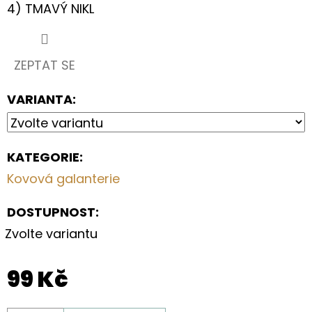
S
4) TMAVÝ NIKL
KVĚTY
A
OLIVOVĚ
ZELENÝMI
LÍSTKY
ZEPTAT SE
199
VARIANTA:
Kč
KATEGORIE
:
Kovová galanterie
DOSTUPNOST:
Zvolte variantu
99 Kč