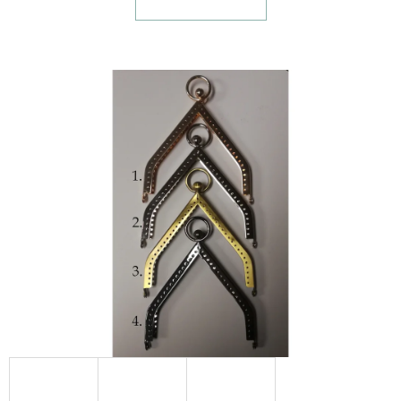
E
T
E
N
A
J
Í
T
?
HLEDAT