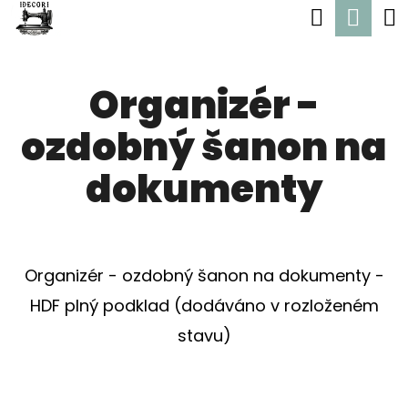
K
Hledat
Nák
Přejít
O
Zpět
Zpět
na
koší
Š
obsah
Organizér -
Í
C
K
ozdobný šanon na
O
P
dokumenty
O
T
Ř
Organizér - ozdobný šanon na dokumenty -
E
HDF plný podklad (dodáváno v rozloženém
B
stavu)
U
J