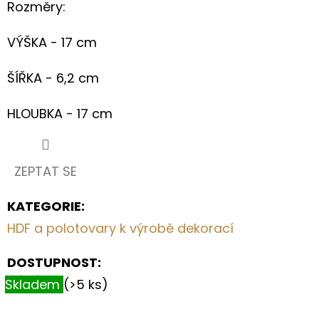
S
Rozměry:
KVĚTINOVÝM
MOTIVEM
VÝŠKA - 17 cm
199
Kč
ŠÍŘKA - 6,2 cm
HLOUBKA - 17 cm
ZEPTAT SE
KATEGORIE
:
HDF a polotovary k výrobě dekorací
DOSTUPNOST:
Skladem
(>5 ks)