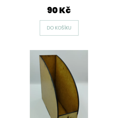
E
90 Kč
T
E
N
DO KOŠÍKU
A
J
Í
T
?
HLEDAT