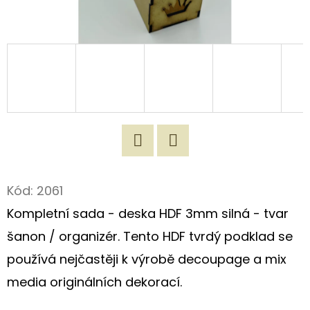
D
O
P
O
R
U
Č
U
Twitter
Facebook
J
Kód:
2061
E
M
Kompletní sada - deska HDF 3mm silná - tvar
E
šanon / organizér. Tento HDF tvrdý podklad se
používá nejčastěji k výrobě decoupage a mix
ORIGINÁLNÍ
media originálních dekorací.
ROMANTICKÁ
TAŠKA