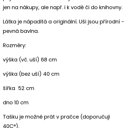
S
HORTENZIÍ
jen na nákupy, ale např. i k vodě či do knihovny.
A
KRAJKOU
Látka je nápaditá a originální. Uši jsou přírodní -
250
pevná bavlna.
Kč
Rozměry:
výška (vč. uší) 68
cm
výška (bez uší) 40 cm
šířka
52
cm
dno 10 cm
Tašku je možné prát v pračce (doporučuji
40C°).