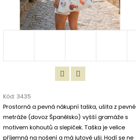
D
O
P
O
R
U
Č
U
J
Twitter
Facebook
E
M
Kód:
3435
E
Prostorná a pevná nákupní taška, ušita z pevné
metráže (dovoz Španělsko) vyšší gramáže s
ROMANTICKÁ
motivem kohoutů a slepiček. Taška je velice
NÁKUPNÍ
TAŠKA
příjemná na nošení a má jutové uši. Hodí se ne