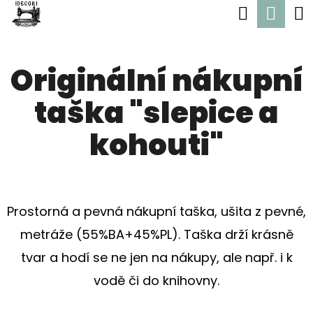
K
Hledat
Nák
Přejít
O
Zpět
Zpět
na
koší
Š
obsah
Originální nákupní
Í
C
K
taška "slepice a
O
P
kohouti"
O
T
Ř
Prostorná a pevná nákupní taška, ušita z pevné,
E
metráže (55%BA+45%PL). Taška drží krásně
B
tvar a hodí se ne jen na nákupy, ale např. i k
U
vodě či do knihovny.
J