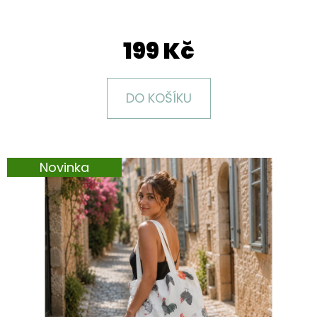
E
T
199 Kč
E
N
A
DO KOŠÍKU
J
Í
T
Novinka
?
HLEDAT