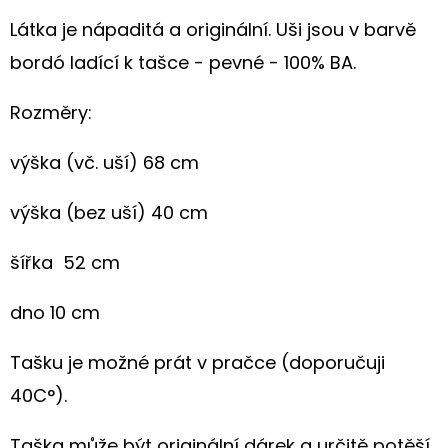
S
KVĚTINOVÝM
Látka je nápaditá a originální. Uši jsou v barvě
MOTIVEM
bordó ladící k tašce - pevné - 100% BA.
199
Kč
Rozměry:
výška (vč. uší) 68
cm
výška (bez uší) 40 cm
šířka
52
cm
dno 10 cm
Tašku je možné prát v pračce (doporučuji
40C°).
Taška může být originální dárek a určitě potěší