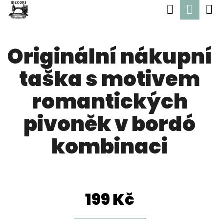
K
Hledat
Nák
Přejít
O
Zpět
Zpět
na
koší
Š
obsah
Originální nákupní
Í
C
K
taška s motivem
O
P
romantických
O
pivoněk v bordó
T
Ř
kombinaci
E
B
U
199 Kč
J