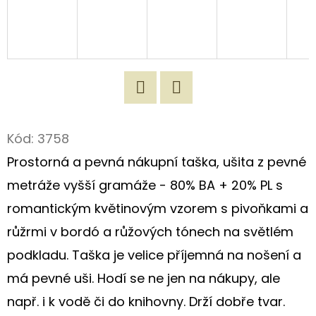
D
O
P
O
R
Twitter
Facebook
U
Kód:
3758
Č
U
Prostorná a pevná nákupní taška, ušita z pevné
J
metráže vyšší gramáže - 80% BA + 20% PL s
E
romantickým květinovým vzorem s pivoňkami a
M
E
růžrmi v bordó a růžových tónech na světlém
podkladu. Taška je velice příjemná na nošení a
má pevné uši. Hodí se ne jen na nákupy, ale
ORIGINÁLNÍ
ROMANTICKÁ
např. i k vodě či do knihovny. Drží dobře tvar.
TAŠKA