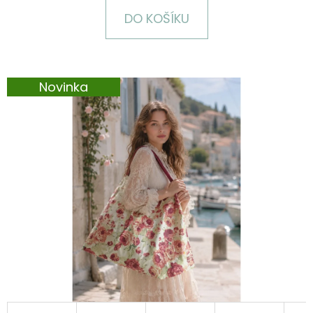
E
DO KOŠÍKU
T
E
N
Novinka
A
J
Í
T
?
HLEDAT