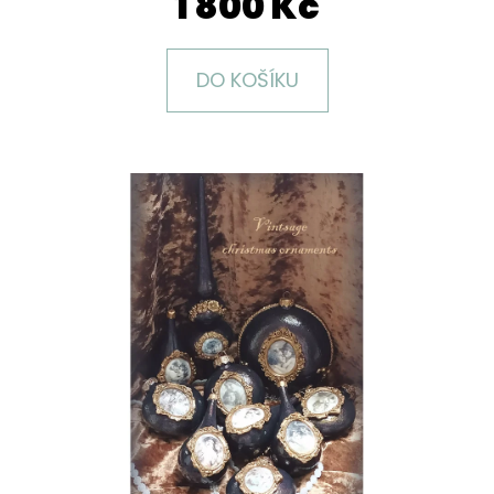
1 800 Kč
E
T
E
DO KOŠÍKU
N
A
J
Í
T
?
HLEDAT