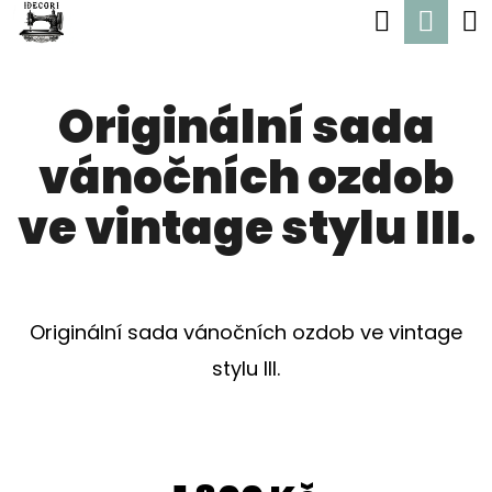
K
Hledat
Nák
Přejít
O
Zpět
Zpět
na
koší
Š
obsah
Originální sada
Í
C
K
vánočních ozdob
O
P
ve vintage stylu III.
O
T
Ř
Originální sada vánočních ozdob ve vintage
E
stylu III.
B
U
J