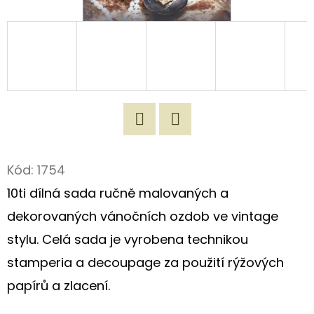
D
O
P
O
R
U
Č
Twitter
Facebook
U
Kód:
1754
J
10ti dílná sada ručně malovaných a
E
M
dekorovaných vánočních ozdob ve vintage
E
stylu. Celá sada je vyrobena technikou
stamperia a decoupage za použití rýžových
ORIGINÁLNÍ
papírů a zlacení.
ROMANTICKÁ
TAŠKA