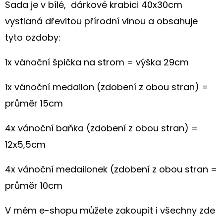
S
Sada je v bílé, dárkové krabici 40x30cm
KVĚTINOVÝM
MOTIVEM
vystlaná dřevitou přírodní vlnou a obsahuje
tyto ozdoby:
199
Kč
1x vánoční špička na strom = výška 29cm
1x vánoční medailon (zdobení z obou stran) =
průměr 15cm
4x vánoční baňka (zdobení z obou stran) =
12x5,5cm
4x vánoční medailonek (zdobení z obou stran =
průměr 10cm
V mém e-shopu můžete zakoupit i všechny zde