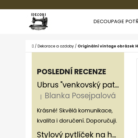
K
Přejít
O
Zpět
Zpět
na
DECOUPAGE POTŘ
Š
do
do
obsah
Í
obchodu
obchodu
CO
K
Domů
/
Dekorace a ozdoby
/
Originální vintage obrázek 
P
O
POSLEDNÍ RECENZE
S
Ubrus "venkovský patchwork"
T
Blanka Posejpalová
R
|
Hodnocení produktu je 5 z 5 hvězdiče
A
Krásné! Skvělá komunikace,
N
kvalita i doručení. Doporučuji.
N
Stylový pytlíček na houby v rustikálním stylu