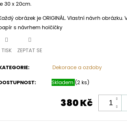
je 30 x 20cm.
hvězdiček.
Každý obrázek je ORIGINÁL. Vlastní návrh obrázku.
papír s návrhem holčičky
TISK
ZEPTAT SE
KATEGORIE
:
Dekorace a ozdoby
DOSTUPNOST:
Skladem
(2 ks)
380 Kč