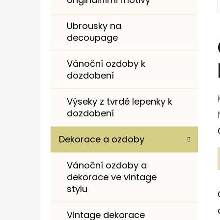
I
E
Ubrousky na
decoupage
Vánoční ozdoby k
dozdobení
Výseky z tvrdé lepenky k
dozdobení
Dekorace a ozdoby
Vánoční ozdoby a
dekorace ve vintage
stylu
Vintage dekorace