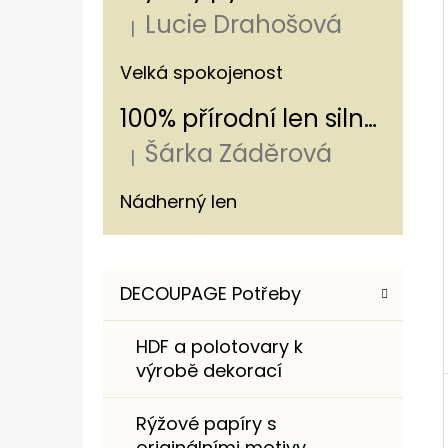
Í
Lucie Drahošová
P
|
Hodnocení produktu je 5 z 5 hvězdiče
A
ROMANTICKÁ NÁKUPNÍ TAŠKA S
Velká spokojenost
HORTENZIÍ A KRAJKOU
N
100% přírodní len silný - s pruhem 320g/m
250 Kč
E
Šárka Záděrová
L
|
Hodnocení produktu je 5 z 5 hvězdiče
Nádherný len
K
Přeskočit
DECOUPAGE Potřeby
A
kategorie
T
HDF a polotovary k
E
výrobě dekorací
G
O
Rýžové papíry s
R
originálními motivy