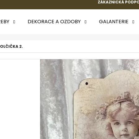
ZÁKAZNICKÁ PODPO
EBY
DEKORACE A OZDOBY
GALANTERIE
 POTŘEBUJETE NAJÍT?
HOLČIČKA 2.
HLEDAT
DOPORUČUJEME
k.