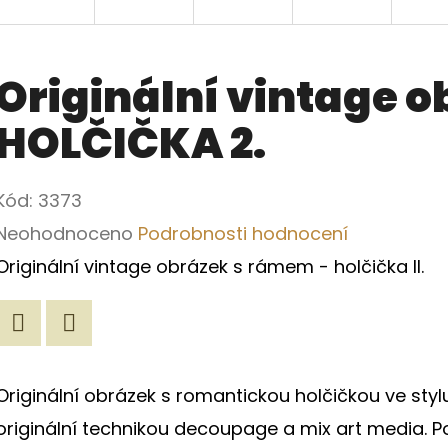
Originální vintage 
HOLČIČKA 2.
Kód:
3373
Průměrné
Neohodnoceno
Podrobnosti hodnocení
hodnocení
Originální vintage obrázek s rámem - holčička II.
produktu
je
Twitter
Facebook
0,0
Originální obrázek s romantickou holčičkou ve sty
z
originální technikou decoupage a mix art media. 
5