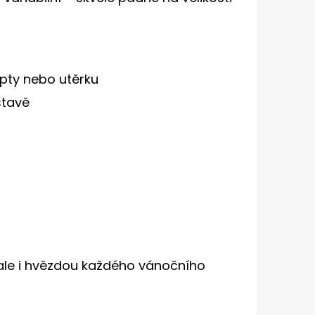
epty nebo utěrku
stavě
 ale i hvězdou každého vánočního