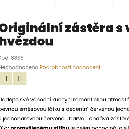
Originální zástěra s
hvězdou
Kód:
3836
Průměrné
Neohodnoceno
Podrobnosti hodnocení
hodnocení
produktu
Twitter
Facebook
je
Dodejte své vánoční kuchyni romantickou atmosfé
0,0
pevnou směsovou látku s decentní červenou jedno
z
s jednobarevnou červenou barvou dodává zástěře 
5
Díky
promyšlenému střihu
je nejen pohodlná, ale 