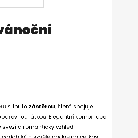
 vánoční
ru s touto
zástěrou
, která spojuje
barevnou látkou. Elegantní kombinace
svěží a romantický vzhled.
i variabilní – skvěle padne na velikosti