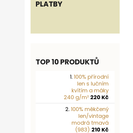
PLATBY
TOP 10 PRODUKTŮ
100% přírodní
len s lučním
kvítím a máky
240 g/m²
220 Kč
100% měkčený
len/vintage
modrá tmavá
(983)
210 Kč