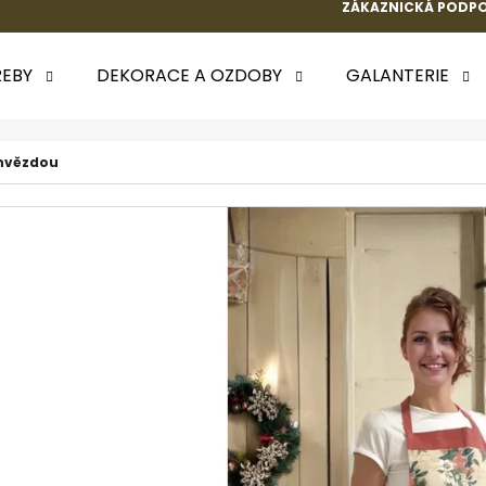
ZÁKAZNICKÁ PODPO
EBY
DEKORACE A OZDOBY
GALANTERIE
 POTŘEBUJETE NAJÍT?
 hvězdou
HLEDAT
DOPORUČUJEME
k.