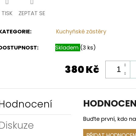
TISK
ZEPTAT SE
KATEGORIE
:
Kuchyňské zástěry
DOSTUPNOST:
Skladem
(3 ks)
380 Kč
Hodnocení
HODNOCEN
Buďte první, kdo na
Diskuze
PŘIDAT HODNOCEN