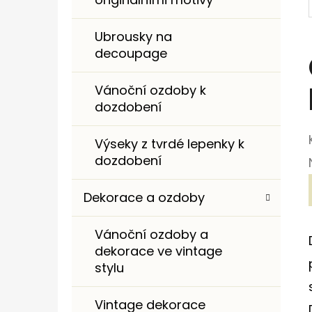
I
E
Ubrousky na
decoupage
Vánoční ozdoby k
dozdobení
Výseky z tvrdé lepenky k
dozdobení
Dekorace a ozdoby
Vánoční ozdoby a
dekorace ve vintage
stylu
Vintage dekorace