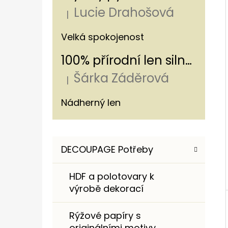
Í
Lucie Drahošová
P
|
Hodnocení produktu je 5 z 5 hvězdiče
A
100% PŘÍRODNÍ LEN S LUČNÍM KVÍTÍM A
Velká spokojenost
MÁKY 240 G/M²
N
100% přírodní len silný - s pruhem 320g/m
220 Kč
E
Šárka Záděrová
L
|
Hodnocení produktu je 5 z 5 hvězdiče
Nádherný len
K
Přeskočit
DECOUPAGE Potřeby
A
kategorie
T
HDF a polotovary k
E
výrobě dekorací
G
O
Rýžové papíry s
R
originálními motivy