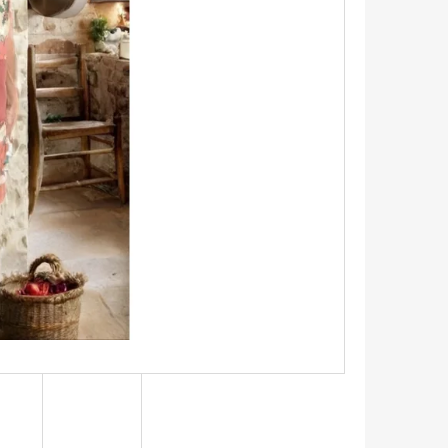
EN/VINTAGE VZHLED -
LAGUNA (327)