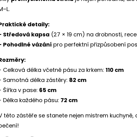
hvězdiček.
M–L.
Praktické detaily:
- Středová kapsa
(27 × 19 cm) na drobnosti, rec
- Pohodlné vázání
pro perfektní přizpůsobení po
Rozměry:
- Celková délka včetně pásu za krkem:
110 cm
- Samotná délka zástěry:
82 cm
- Šířka v pase:
65 cm
- Délka každého pásu:
72 cm
V této zástěře se stanete nejen mistrem kuchyně,
pečení!