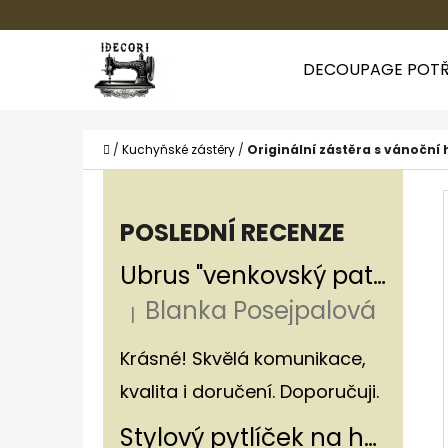
K
Přejít
O
Zpět
Zpět
na
DECOUPAGE POTŘ
Š
do
do
obsah
Í
obchodu
obchodu
CO
K
Domů
/
Kuchyňské zástěry
/
Originální zástěra s vánoční
P
O
POSLEDNÍ RECENZE
S
Ubrus "venkovský patchwork"
T
Blanka Posejpalová
R
|
Hodnocení produktu je 5 z 5 hvězdiče
A
Krásné! Skvělá komunikace,
N
kvalita i doručení. Doporučuji.
N
Stylový pytlíček na houby v rustikálním stylu